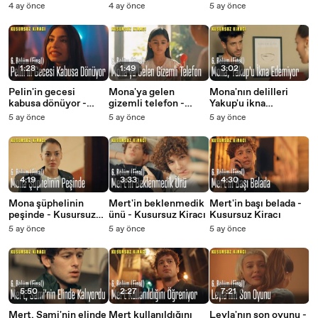
Kusursuz Kiracı
Kusursuz Kiracı
4 ay önce
4 ay önce
5 ay önce
1:28
1:49
3:02
Pelin'in gecesi
Mona'ya gelen
Mona'nın delilleri
kabusa dönüyor -
gizemli telefon -
Yakup'u ikna
Kusursuz Kiracı
Kusursuz Kiracı
edemiyor - Kusursuz
5 ay önce
5 ay önce
5 ay önce
Kiracı
4:19
3:33
4:30
Mona şüphelinin
Mert'in beklenmedik
Mert'in başı belada -
peşinde - Kusursuz
ünü - Kusursuz Kiracı
Kusursuz Kiracı
Kiracı
5 ay önce
5 ay önce
5 ay önce
5:50
2:27
7:21
Mert, Sami'nin elinde
Mert kullanıldığını
Leyla'nın son oyunu -