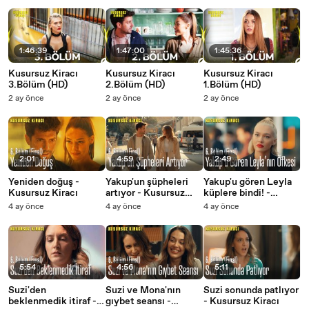
1:46:39
1:47:00
1:45:36
Kusursuz Kiracı
Kusursuz Kiracı
Kusursuz Kiracı
3.Bölüm (HD)
2.Bölüm (HD)
1.Bölüm (HD)
2 ay önce
2 ay önce
2 ay önce
2:01
4:59
2:49
Yeniden doğuş -
Yakup'un şüpheleri
Yakup'u gören Leyla
Kusursuz Kiracı
artıyor - Kusursuz
küplere bindi! -
Kiracı
Kusursuz Kiracı
4 ay önce
4 ay önce
4 ay önce
5:54
4:56
5:11
Suzi'den
Suzi ve Mona'nın
Suzi sonunda patlıyor
beklenmedik itiraf -
gıybet seansı -
- Kusursuz Kiracı