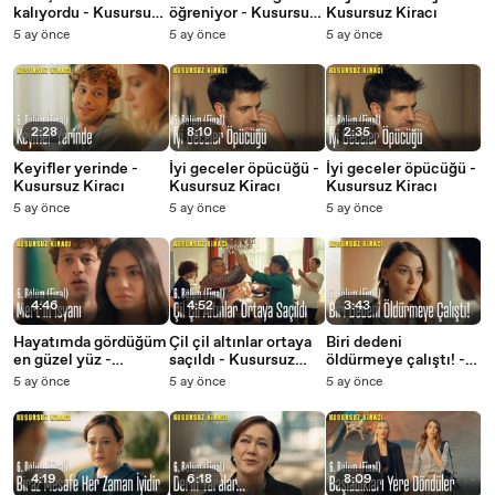
kalıyordu - Kusursuz
öğreniyor - Kusursuz
Kusursuz Kiracı
Kiracı
Kiracı
5 ay önce
5 ay önce
5 ay önce
2:28
8:10
2:35
Keyifler yerinde -
İyi geceler öpücüğü -
İyi geceler öpücüğü -
Kusursuz Kiracı
Kusursuz Kiracı
Kusursuz Kiracı
5 ay önce
5 ay önce
5 ay önce
4:46
4:52
3:43
Hayatımda gördüğüm
Çil çil altınlar ortaya
Biri dedeni
en güzel yüz -
saçıldı - Kusursuz
öldürmeye çalıştı! -
Kusursuz Kiracı
Kiracı
Kusursuz Kiracı
5 ay önce
5 ay önce
5 ay önce
4:19
6:18
8:09