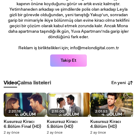
kapının önüne koyduğunu görür ve artık evsiz kalmıştır.
Yetimhaneden arkadaşı ve şimdilerde polis olan arkadaşı Leyla
gizli bir görevde olduğundan, yeni tanıştığı Yakup’un, sonradan
garip bir mimariyle ikiye bölünmüş olan evine kiracı olma teklifini
geçici bir çözüm olarak kabul etmek zorunda kalır. Ancak Mona
daha apartmana taşındığı ilk gün, Yuva Apartmanı’nda garip işler
döndüğünü fark eder.
Reklam iş birliktelikleri için; info@melondigital.com.tr
Takip Et
En yeni
Video
Çalma listeleri
2:20:18
2:15:00
2:01:53
Kusursuz Kiracı
Kusursuz Kiracı
Kusursuz Kiracı
6.Bölüm Final (HD)
5.Bölüm (HD)
4.Bölüm (HD)
2 ay önce
2 ay önce
2 ay önce