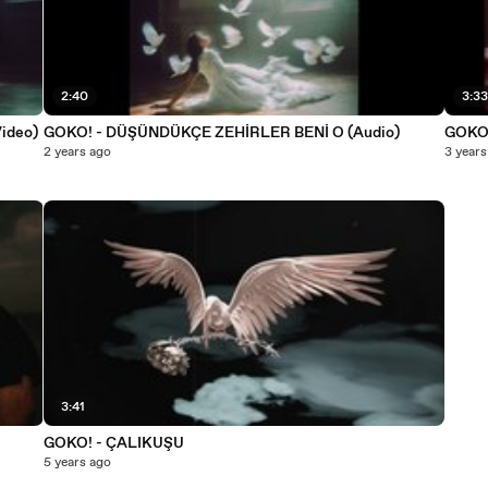
2:40
3:3
ideo)
GOKO! - DÜŞÜNDÜKÇE ZEHİRLER BENİ O (Audio)
GOKO!
2 years ago
3 years
3:41
GOKO! - ÇALIKUŞU
5 years ago