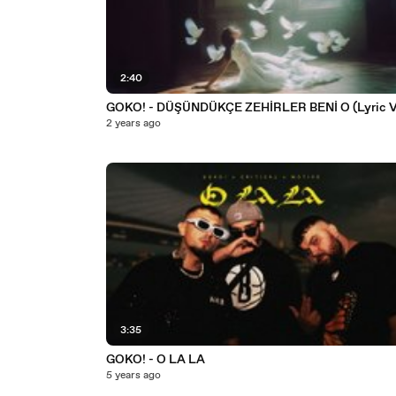
2:40
GOKO! - DÜŞÜNDÜKÇE ZEHİRLER BENİ O (Lyric V
2 years ago
3:35
GOKO! - O LA LA
5 years ago