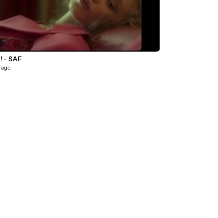
3
 - SAF
 ago