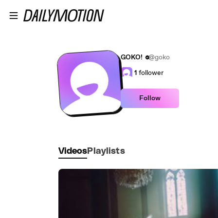
Skip to main content
GOKO!
@goko
1
follower
Follow
Videos
Playlists