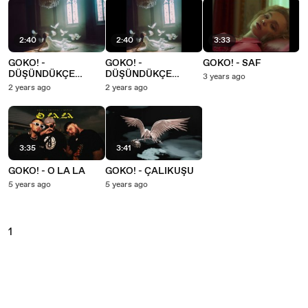
2:40
2:40
3:33
GOKO! -
GOKO! -
GOKO! - SAF
DÜŞÜNDÜKÇE
DÜŞÜNDÜKÇE
3 years ago
ZEHİRLER BENİ O
ZEHİRLER BENİ O
2 years ago
2 years ago
(Lyric Video)
(Audio)
3:35
3:41
GOKO! - O LA LA
GOKO! - ÇALIKUŞU
5 years ago
5 years ago
1