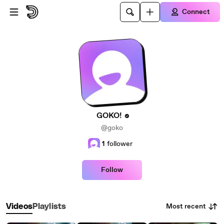
Skip to main content
Connect
GOKO!
@goko
1
follower
Follow
Most recent
Videos
Playlists