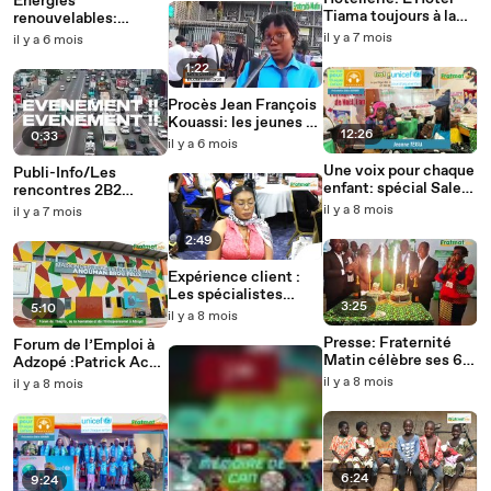
Énergies
Tiama toujours à la
renouvelables:
pointe
L’association Light-
il y a 7 mois
il y a 6 mois
on organise une
1:22
université éphémère
Procès Jean François
Kouassi: les jeunes se
12:26
0:33
prononcent
il y a 6 mois
Une voix pour chaque
Publi-Info/Les
enfant: spécial Salea
rencontres 2B2
avec Jeanne Tessia
Égypte-Côte d'Ivoire
il y a 8 mois
il y a 7 mois
2:49
Expérience client :
Les spécialistes
3:25
5:10
ivoiriens renforcent
il y a 8 mois
leurs capacités
Presse: Fraternité
Forum de l’Emploi à
Matin célèbre ses 61
Adzopé :Patrick Achi
ans
appelle la jeunesse de
il y a 8 mois
il y a 8 mois
La Mé à prendre son
destin en main
6:24
9:24