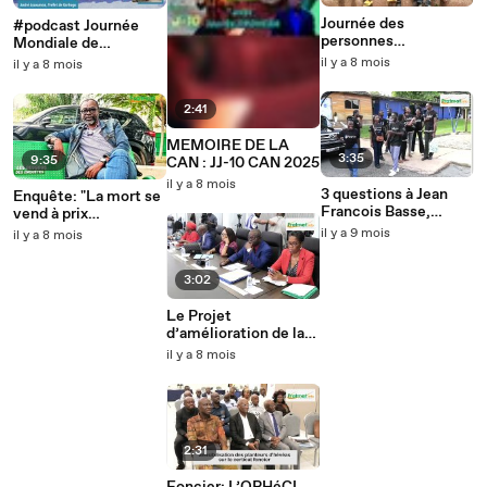
Journée des
#podcast Journée
personnes
Mondiale de
handicapées: Jean
l’Enfance 2025 à
il y a 8 mois
il y a 8 mois
Francois Basse
Korhogo
évoque les chantiers
2:41
prioritaires
MEMOIRE DE LA
3:35
9:35
CAN : JJ-10 CAN 2025
il y a 8 mois
3 questions à Jean
Enquête: "La mort se
Francois Basse,
vend à prix
Représentant de
d'influence sur
il y a 9 mois
il y a 8 mois
UNICEF Côte d'Ivoire
internet" Serges
N'guessant nous
3:02
raconte
Le Projet
d’amélioration de la
gouvernance, pour la
il y a 8 mois
délivrance des
services de base aux
citoyens: le bilan au
centre d’une
rencontre
2:31