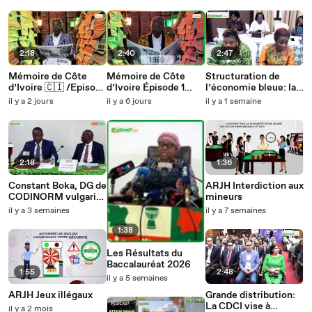
2:18
2:40
2:47
Mémoire de Côte
Mémoire de Côte
Structuration de
d’Ivoire 🇨🇮 /Episode
d’Ivoire Épisode 1
l’économie bleue: la
2: 1963, pose de la
1960 : Fraternité
FAO organise un
il y a 2 jours
il y a 6 jours
il y a 1 semaine
première pierre de
Matin raconte
atelier
l’université
l'indépendance
2:18
1:36
Constant Boka, DG de
ARJH Interdiction aux
CODINORM vulgarise
mineurs
la culture normative
il y a 3 semaines
il y a 7 semaines
1:38
Les Résultats du
Baccalauréat 2026
1:55
2:48
il y a 5 semaines
ARJH Jeux illégaux
Grande distribution:
La CDCI vise à
il y a 2 mois