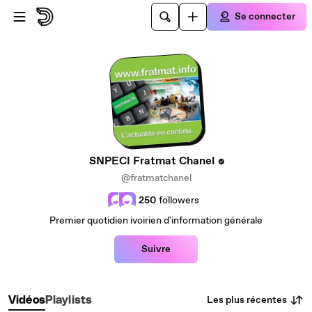
Passer au contenu principal
Se connecter
SNPECI Fratmat Chanel
@fratmatchanel
250
followers
Premier quotidien ivoirien d'information générale
Suivre
Les plus récentes
Vidéos
Playlists