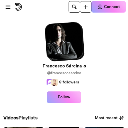
Skip to main content
Connect
Francesco Sárcina
@francescosarcina
8
followers
Follow
Most recent
Videos
Playlists