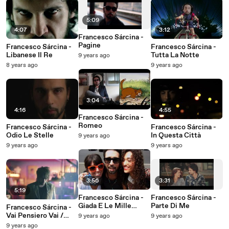
5:09
4:07
3:12
Francesco Sárcina -
Pagine
Francesco Sárcina -
Francesco Sárcina -
Libanese Il Re
Tutta La Notte
9 years ago
8 years ago
9 years ago
3:04
4:16
4:55
Francesco Sárcina -
Romeo
Francesco Sárcina -
Francesco Sárcina -
Odio Le Stelle
In Questa Città
9 years ago
9 years ago
9 years ago
3:56
3:31
5:19
Francesco Sárcina -
Francesco Sárcina -
Giada E Le Mille
Parte Di Me
Francesco Sárcina -
Esperienze
Vai Pensiero Vai /
9 years ago
9 years ago
Come Sei
9 years ago