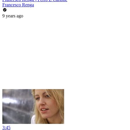
Francesco Renga
9 years ago
3:45