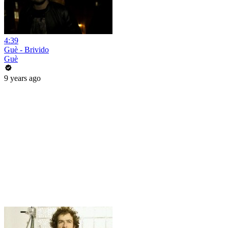
4:39
Guè - Brivido
Guè
9 years ago