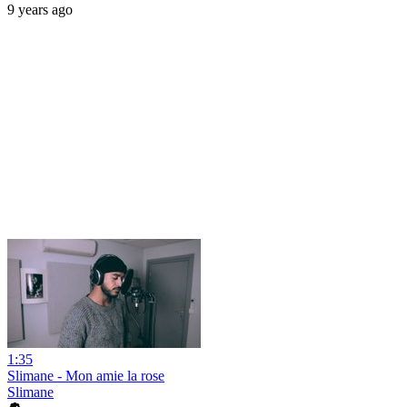
9 years ago
1:35
Slimane - Mon amie la rose
Slimane