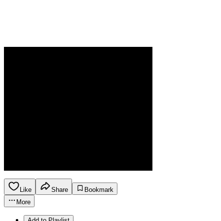
Like
Share
Bookmark
More
Add to Playlist