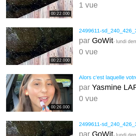
1 vue
00:22.000
2499611-sd_240_426_
par
GoWit
- lundi der
0 vue
00:22.000
Alors c’est laquelle vot
par
Yasmine LA
0 vue
00:26.000
2499611-sd_240_426_
par
GoWit
- lundi der