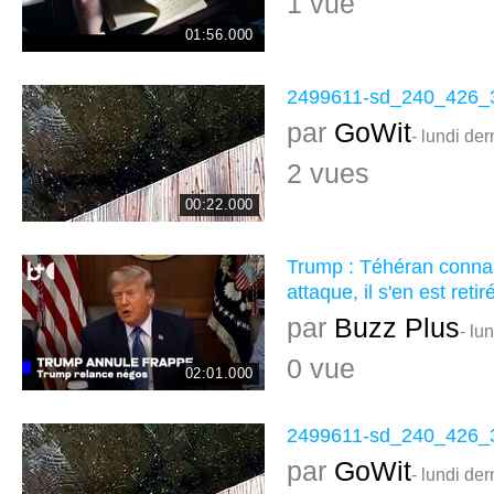
1 vue
01:56.000
2499611-sd_240_426_
par
GoWit
- lundi der
2 vues
00:22.000
Trump : Téhéran connais
attaque, il s'en est retir
par
Buzz Plus
- lu
0 vue
02:01.000
2499611-sd_240_426_
par
GoWit
- lundi der