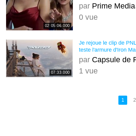
par
Prime Media
0 vue
02:05:06.000
Je rejoue le clip de PNL
teste l'armure d'Iron Ma
par
Capsule de 
1 vue
07:33.000
1
2