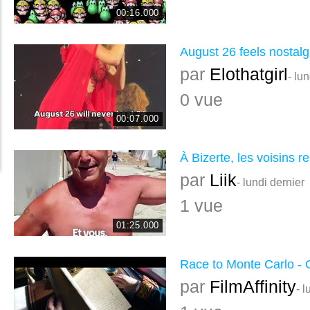
00:16.000
August 26 feels nostalg
par
Elothatgirl
- lu
0 vue
00:07.000
À Bizerte, les voisins r
par
Liik
- lundi dernier
1 vue
01:25.000
Race to Monte Carlo - Of
par
FilmAffinity
- l