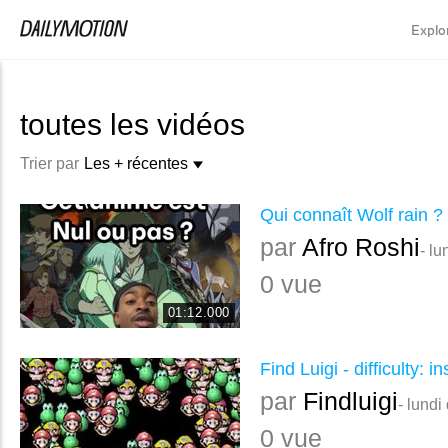
Explo
toutes les vidéos
Trier par
Les + récentes
Qui connaît Wolf rain ?
par
Afro Roshi
- lu
0 vue
01:12.000
Find Luigi - difficulty: i
par
Findluigi
- lundi
0 vue