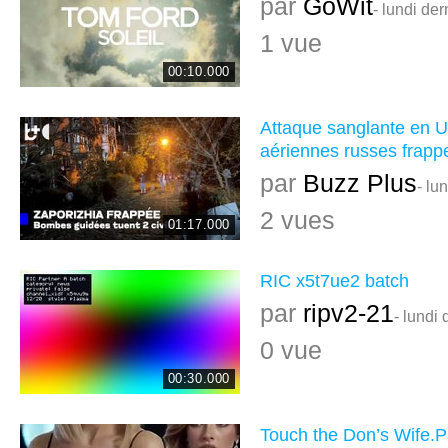
par
GoWit
- lundi der
1 vue
00:10.000
Attaque sanglante en 
aériennes russes frappe
par
Buzz Plus
- lu
2 vues
01:17.000
RIC x5t7ue2 batch
par
ripv2-21
- lundi 
0 vue
00:30.000
Touch the Don’s Wife.P