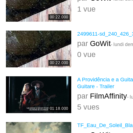
1 vue
00:22.000
2499611-sd_240_426_
par
GoWit
- lundi der
0 vue
00:22.000
A Providência e a Guita
Guitare - Trailer
par
FilmAffinity
- l
5 vues
01:18.000
TF_Eau_De_Soleil_Bl