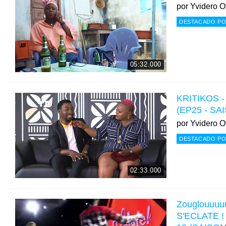
por
Yvidero Of
DESTACADO PO
05:32.000
KRITIKOS - 
(EP25 - SA
por
Yvidero Of
DESTACADO PO
02:33.000
Zouglouuuuu 
S'ECLATE ! e