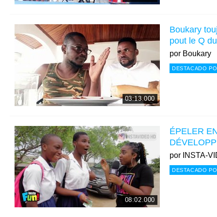
Boukary tou
pout le Q d
por
Boukary
DESTACADO PO
03:13.000
ÉPELER E
DÉVELOPP
por
INSTA-V
DESTACADO PO
08:02.000