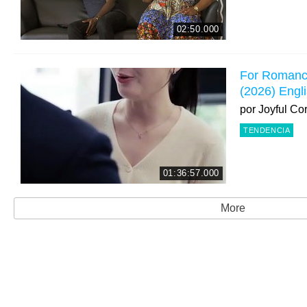
02:50.000
For Romance
(2026) Engl
por
Joyful Co
TENDENCIA
01:36:57.000
More