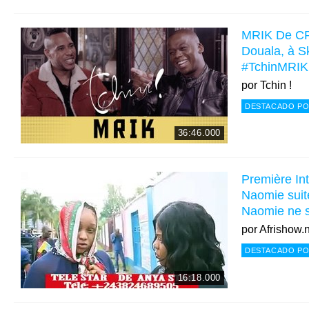
MRIK De CR
Douala, à S
#TchinMRIK
por
Tchin !
DESTACADO PO
36:46.000
Première Int
Naomie suit
Naomie ne s
por
Afrishow.
DESTACADO PO
16:18.000