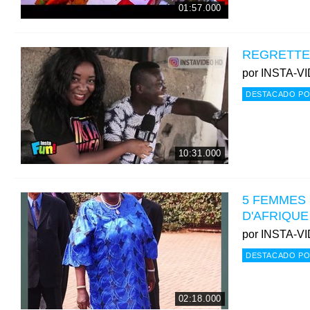
01:57.000
REGRETTE
por
INSTA-V
DESTACADO PO
10:31.000
5 FEMMES 
D'AFRIQUE
por
INSTA-V
DESTACADO PO
02:18.000