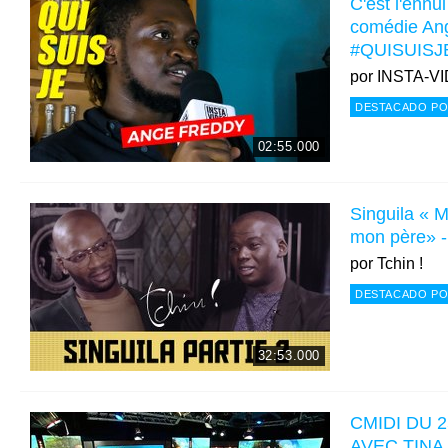
C'est l'ennui
comédie An
#QUISUISJ
por
INSTA-V
DESTACADO PO
02:55.000
Singuila « M
mon père» -
por
Tchin !
DESTACADO PO
32:53.000
CMIDI DU 
AVEC TINA