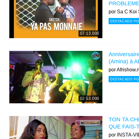
PROBLEME
por
Sa C Koi 
DESTACADO PO
07:13.000
Anniversair
(Amina) à A
por
Afrishow.
DESTACADO PO
02:53.000
TON TA CH
QUE FAIS-
por
INSTA-V