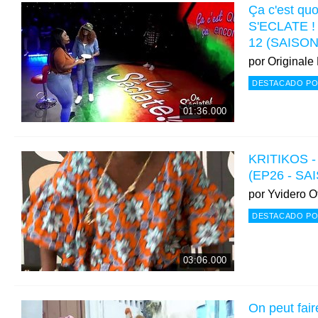
Ça c'est qu
S'ECLATE ! e
12 (SAISON
por
Originale
DESTACADO PO
01:36.000
KRITIKOS - 
(EP26 - SA
por
Yvidero Of
DESTACADO PO
03:06.000
On peut faire