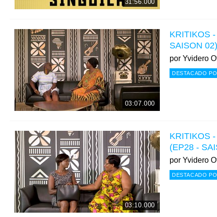
31:56.000
KRITIKOS - 
SAISON 02
por
Yvidero Of
DESTACADO PO
03:07.000
KRITIKOS - 
(EP28 - SA
por
Yvidero Of
DESTACADO PO
03:10.000