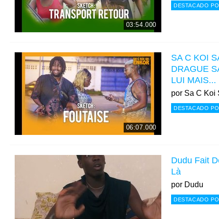
DESTACADO PO
03:54.000
SA C KOI S
DRAGUE S
LUI MAIS...
por
Sa C Koi 
DESTACADO PO
06:07.000
Dudu Fait De
Là
por
Dudu
DESTACADO PO