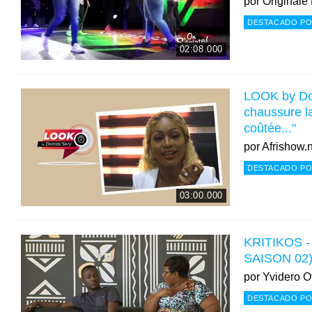
por
Originale
DESTACADO PO
02:08.000
LOOK by Do
chaussure l
coûtée..."
por
Afrishow.
DESTACADO PO
03:00.000
KRITIKOS -
SAISON 02
por
Yvidero Of
DESTACADO PO