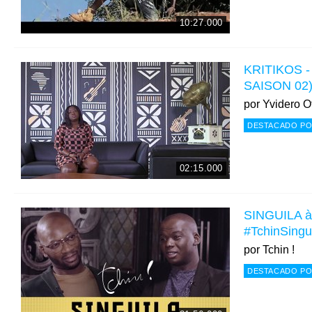
10:27.000
KRITIKOS - 
SAISON 02
por
Yvidero Of
DESTACADO PO
02:15.000
SINGUILA à
#TchinSingui
por
Tchin !
DESTACADO PO