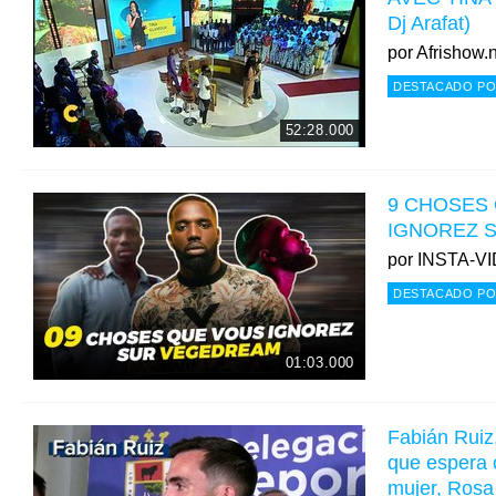
Dj Arafat)
por
Afrishow.
DESTACADO PO
52:28.000
9 CHOSES
IGNOREZ 
por
INSTA-V
DESTACADO PO
01:03.000
Fabián Ruiz,
que espera 
mujer, Rosa