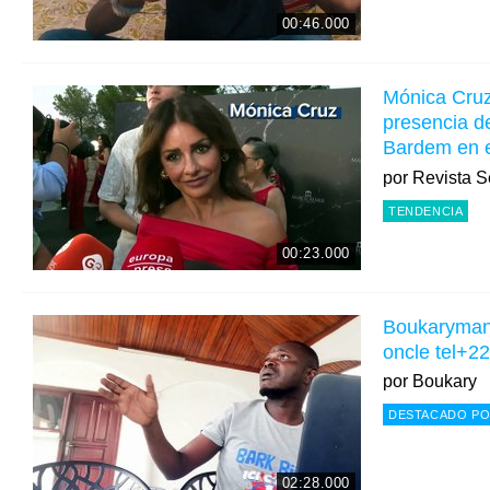
00:46.000
Mónica Cruz
presencia d
Bardem en e
el talismán"
por
Revista 
TENDENCIA
00:23.000
Boukaryman t
oncle tel+
por
Boukary
DESTACADO PO
02:28.000