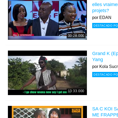
elles vraime
projets?
por
EDAN
DESTACADO PO
00:28.000
Grand K (Ep
Yang
por
Kola Sucre
DESTACADO PO
13:33.000
SA C KOI S
ME FRAPP