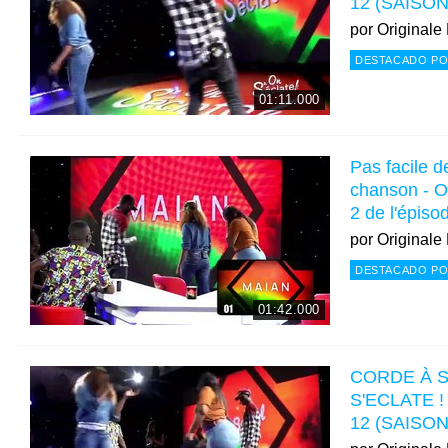
12 (SAISON
por
Originale
DESTACADO PO
01:11.000
Pas facile de
chanson - O
2 de l'épis
por
Originale
DESTACADO PO
01:42.000
CORDE À S
S'ECLATE ! e
12 (SAISON