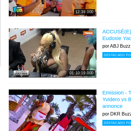
12:39.000
ACCUSÉ(E)
Eudoxie Yao
por
ABJ Buzz
DESTACADO PO
01:10:19.000
Emission - T
Yvidero vs 
annonce
por
DKR Buz
DESTACADO PO