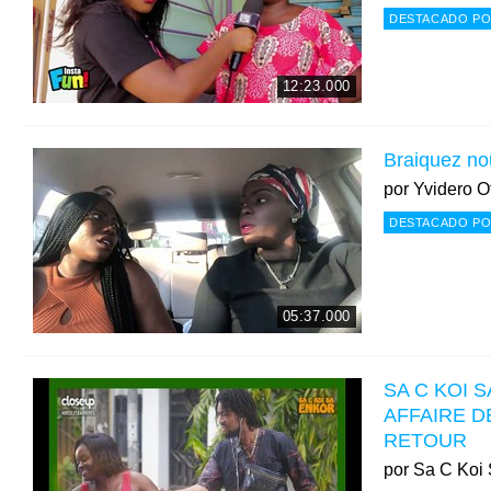
DESTACADO PO
12:23.000
Braiquez no
por
Yvidero Of
DESTACADO PO
05:37.000
SA C KOI 
AFFAIRE 
RETOUR
por
Sa C Koi 