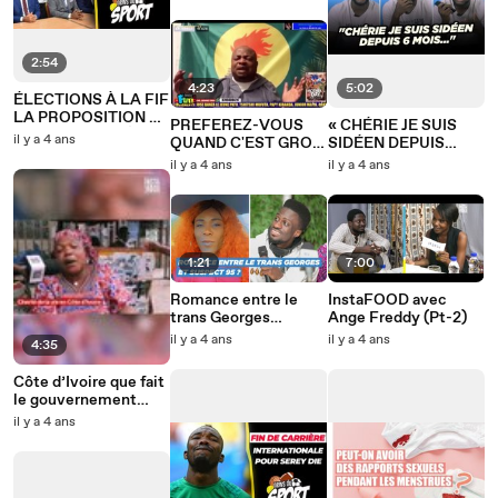
S'EXPRIME…
2:54
4:23
5:02
ÉLECTIONS À LA FIF
LA PROPOSITION DE
PREFEREZ-VOUS
« CHÉRIE JE SUIS
LA FIFA REJETÉE
il y a 4 ans
QUAND C'EST GROS,
SIDÉEN DEPUIS
LONG OU LARGE
MAINTENANT 6
il y a 4 ans
il y a 4 ans
MOIS » - E.4
1:21
7:00
Romance entre le
InstaFOOD avec
trans Georges
Ange Freddy (Pt-2)
Redemption et
il y a 4 ans
il y a 4 ans
4:35
Suspect 95
Côte d’Ivoire que fait
le gouvernement
face à la vie chère
il y a 4 ans