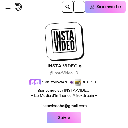
Passer au contenu principal
Se connecter
INSTA-VIDEO
@InstaVideoHD
1.2K
followers
4
suivis
Bienvenue sur INSTA-VIDEO
• Le Media d'Influence Afro-Urbain •
instavideohd@gmail.com
Suivre