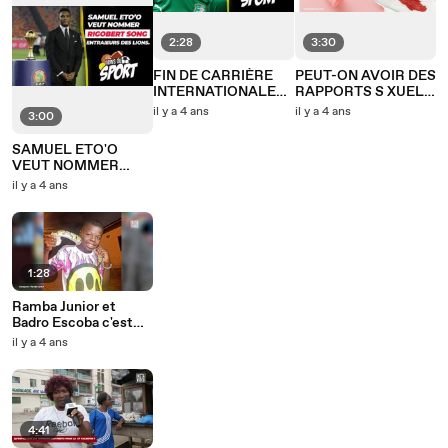
2:28
3:30
FIN DE CARRIÈRE
PEUT-ON AVOIR DES
INTERNATIONALE
RAPPORTS S XUELS
POUR SEREY DIE
PENDANT LES
il y a 4 ans
il y a 4 ans
3:00
MENSTRUES
SAMUEL ETO'O
VEUT NOMMER
RIGOBERT SONG
il y a 4 ans
COMME
ENTRAINEUR
1:28
Ramba Junior et
Badro Escoba c'est
Fini !
il y a 4 ans
4:41