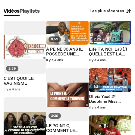
Les plus récentes
Vidéos
Playlists
8:59
2:25
À PEINE 30 ANS IL
Life TV, NCI, La3 (.)
POSSÈDE UNE
QUELLE EST LA
BOÎTE QUI FAIT
MEILLEURE CHAINE
il y a 4 ans
il y a 4 ans
PLUS DE 350
IVOIRIENNE
MILLIONS DE
2:39
CHIFFRES D’
C'EST QUOI LE
VAGINISME
1:21
il y a 4 ans
Olivia Yacé 2ᵉ
Dauphine Miss
Monde 2021
il y a 4 ans
3:39
LE POINT G,
COMMENT LE
5:03