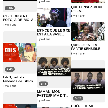
TROUVER ET
il y a 4 ans
MAXIMISER PLAISIR
QUE PENSEZ-VOUS
5:05
DE LA
CANDIDATURE DE
C’EST URGENT
il y a 4 ans
DIDIER DROGBA A
POTO, AIDE-MOI À
LA FIF
4:18
VENDRE 10 KG DE
il y a 4 ans
COCAINE
EST-CE QUE LE S XE
EST A LA BASE
2:56
D’UNE RELATION
il y a 4 ans
QUELLE EST TA
PARTIE SENSIBLE
il y a 4 ans
2:49
Edi S, l'artiste
tendance de TikTok
3:13
il y a 4 ans
MAMAN, MON
PASTEUR M'A DIT
5:09
QUE T'ES ASSISE
il y a 4 ans
SUR MON ÉTOILE - 6
CHÉRIE JE ME