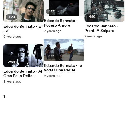
3:33
4:19
4:23
Edoardo Bennato -
Povero Amore
Edoardo Bennato -
Edoardo Bennato - E'
Pronti A Salpare
Lei
9 years ago
9 years ago
9 years ago
3:21
2:59
Edoardo Bennato - Io
Vorrei Che Per Te
Edoardo Bennato - Al
Gran Ballo Della
9 years ago
Leopolda
9 years ago
1