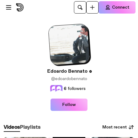
Skip to main content
Connect
Edoardo Bennato
@edoardobennato
6
followers
Follow
Most recent
Videos
Playlists