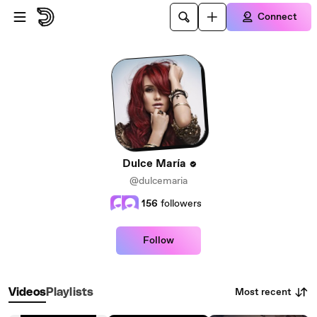
Skip to main content
Connect
Dulce María
@dulcemaria
156
followers
Follow
Most recent
Videos
Playlists