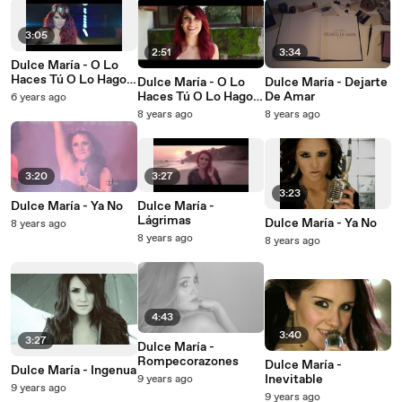
3:05
2:51
3:34
Dulce María - O Lo
Haces Tú O Lo Hago
Dulce María - O Lo
Dulce María - Dejarte
Yo
Haces Tú O Lo Hago
De Amar
6 years ago
Yo (Behind The
8 years ago
8 years ago
Scenes)
3:20
3:27
3:23
Dulce María - Ya No
Dulce María -
Lágrimas
Dulce María - Ya No
8 years ago
8 years ago
8 years ago
4:43
3:40
3:27
Dulce María -
Rompecorazones
Dulce María -
Dulce María - Ingenua
Inevitable
9 years ago
9 years ago
9 years ago