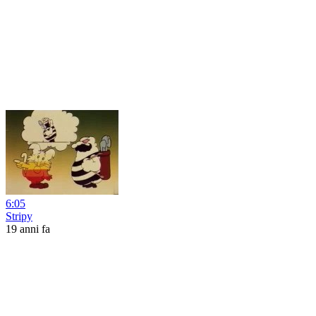
6:05
Stripy
19 anni fa