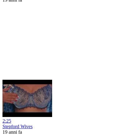
2:25
Stepford Wives
19 anni fa