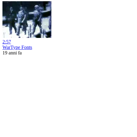
2:57
WarType Fonts
19 anni fa