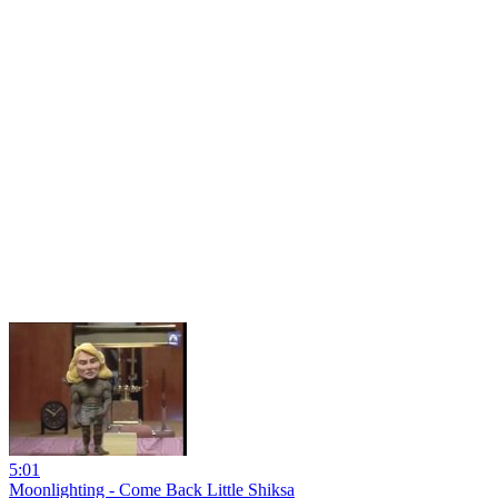
5:01
Moonlighting - Come Back Little Shiksa