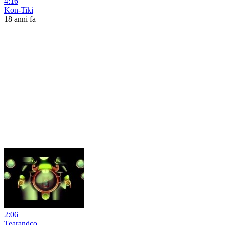
4:16
Kon-Tiki
18 anni fa
2:06
Tearandco