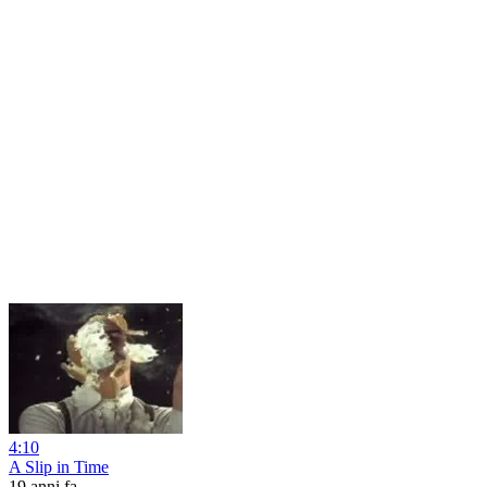
4:10
A Slip in Time
19 anni fa