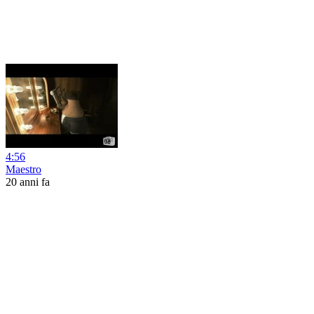
4:56
Maestro
20 anni fa