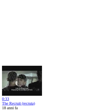
0:33
The Recruit (recruta)
18 anni fa