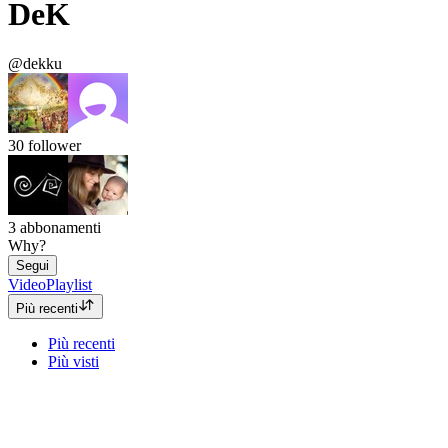
DeK
@dekku
30
follower
3
abbonamenti
Why?
Segui
Video
Playlist
Più recenti
Più recenti
Più visti