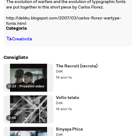
The evolution of warfare and the evolution of typographic fonts
are put together in this short piece by Carlos Florez.
http://dekku.blogspot.com/2007/03/carlos-florez-wartype-
fonts.html
Categoria
🦄
Creatività
Consigliato
The Recruit (recruta)
DeK
18 anni fa
0:33
|
Prossimi video
Volto telato
DeK
18 anni fa
2:46
Sinyaya Ptica
DeK