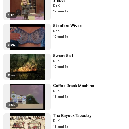
Shiksa
DeK
19 anni fa
5:01
Stepford Wives
DeK
19 anni fa
2:25
Sweet Salt
DeK
19 anni fa
6:55
Coffee Break Machine
DeK
19 anni fa
4:09
The Bayeux Tapestry
DeK
19 anni fa