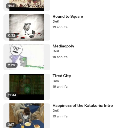
4:15
Round to Square
DeK
19 anni fa
0:32
Mediaopoly
DeK
19 anni fa
2:26
Tired City
DeK
19 anni fa
11:03
Happiness of the Katakuris: Intro
DeK
19 anni fa
3:17