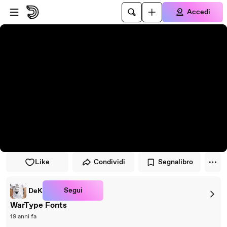
Vai al lettore
Passa al contenuto principale
Accedi
Like
Condividi
Segnalibro
Segui
DeK
WarType Fonts
19 anni fa