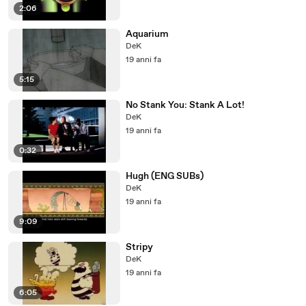
2:06
Aquarium
DeK
19 anni fa
5:15
No Stank You: Stank A Lot!
DeK
19 anni fa
0:32
Hugh (ENG SUBs)
DeK
19 anni fa
9:09
Stripy
DeK
19 anni fa
6:05