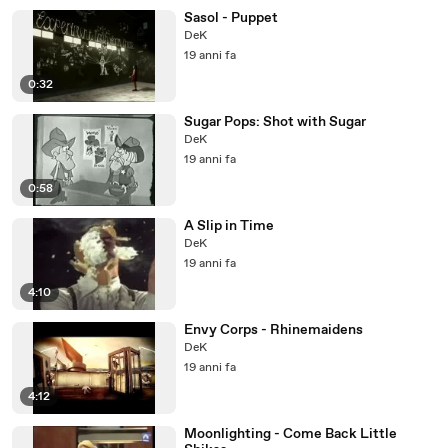
Sasol - Puppet
DeK
19 anni fa
0:32
Sugar Pops: Shot with Sugar
DeK
19 anni fa
0:58
A Slip in Time
DeK
19 anni fa
4:10
Envy Corps - Rhinemaidens
DeK
19 anni fa
4:12
Moonlighting - Come Back Little