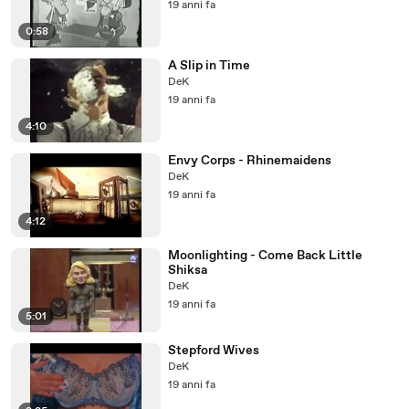
19 anni fa
0:58
A Slip in Time
DeK
19 anni fa
4:10
Envy Corps - Rhinemaidens
DeK
19 anni fa
4:12
Moonlighting - Come Back Little
Shiksa
DeK
19 anni fa
5:01
Stepford Wives
DeK
19 anni fa