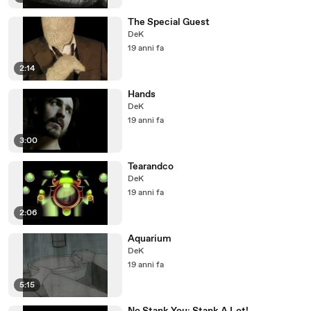
The Special Guest
DeK
19 anni fa
2:14
Hands
DeK
19 anni fa
3:00
Tearandco
DeK
19 anni fa
2:06
Aquarium
DeK
19 anni fa
5:15