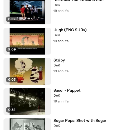
No Stank You: Stank A Lot!
DeK
19 anni fa
0:32
Hugh (ENG SUBs)
DeK
19 anni fa
9:09
Stripy
DeK
19 anni fa
6:05
Sasol - Puppet
DeK
19 anni fa
0:32
Sugar Pops: Shot with Sugar
DeK