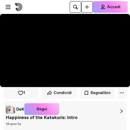
Vai al lettore
Passa al contenuto principale
Accedi
1
Condividi
Segnalibro
Segui
DeK
Happiness of the Katakuris: Intro
19 anni fa