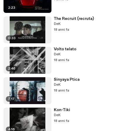
2:23
The Recruit (recruta)
DeK
18 anni fa
0:33
Volto telato
DeK
18 anni fa
2:46
Sinyaya Ptica
DeK
18 anni fa
7:17
Kon-Tiki
DeK
18 anni fa
4:16