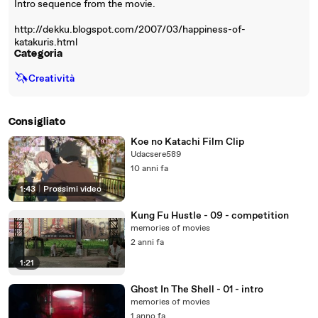
Intro sequence from the movie.
http://dekku.blogspot.com/2007/03/happiness-of-
katakuris.html
Categoria
🦄
Creatività
Consigliato
Koe no Katachi Film Clip
Udacsere589
10 anni fa
1:43
|
Prossimi video
Kung Fu Hustle - 09 - competition
memories of movies
2 anni fa
1:21
Ghost In The Shell - 01 - intro
memories of movies
1 anno fa