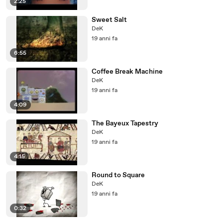
2:25
Sweet Salt
DeK
19 anni fa
6:55
Coffee Break Machine
DeK
19 anni fa
4:09
The Bayeux Tapestry
DeK
19 anni fa
4:15
Round to Square
DeK
19 anni fa
0:32