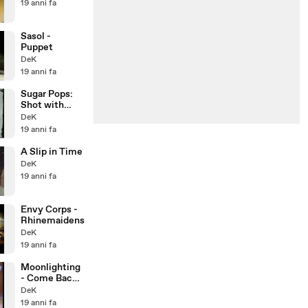
19 anni fa
Sasol -
Puppet
DeK
19 anni fa
Sugar Pops:
Shot with
Sugar
DeK
19 anni fa
A Slip in Time
DeK
19 anni fa
Envy Corps -
Rhinemaidens
DeK
19 anni fa
Moonlighting
- Come Back
Little Shiksa
DeK
19 anni fa