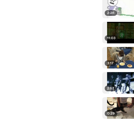
2:26
11:03
3:17
2:57
0:29