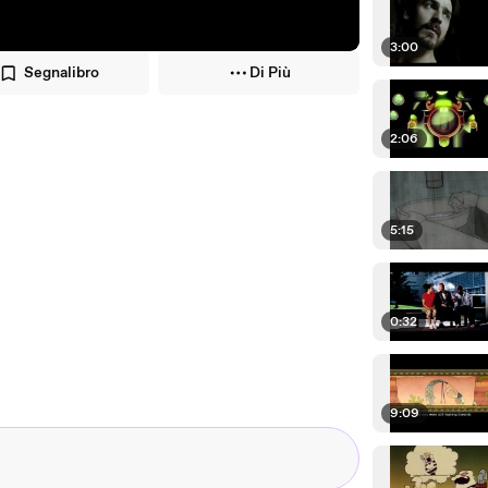
3:00
Segnalibro
Di Più
2:06
5:15
0:32
9:09