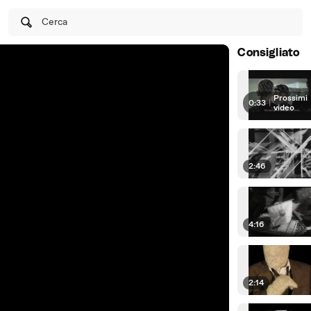
Cerca
Consigliato
Prossimi
0:33
|
video
2:46
4:16
2:14