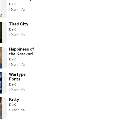
DeK
19 anni fa
Tired City
DeK
19 anni fa
Happiness of
the Katakuris:
Intro
DeK
19 anni fa
WarType
Fonts
DeK
19 anni fa
Kitty
DeK
19 anni fa