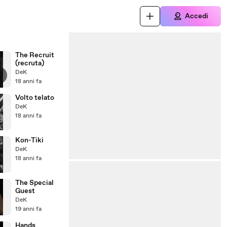
Accedi
The Recruit
(recruta)
DeK
18 anni fa
Volto telato
DeK
18 anni fa
Kon-Tiki
DeK
18 anni fa
The Special
Guest
DeK
19 anni fa
Hands