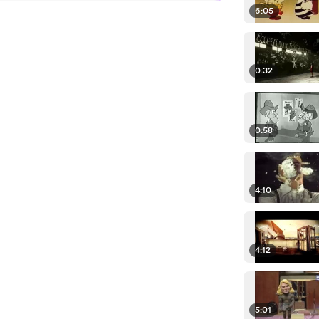
6:05
0:32
0:58
4:10
4:12
5:01