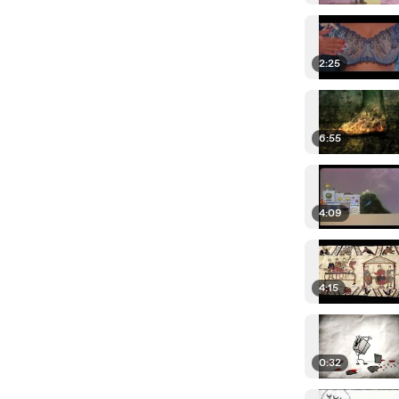
2:25
6:55
4:09
4:15
0:32