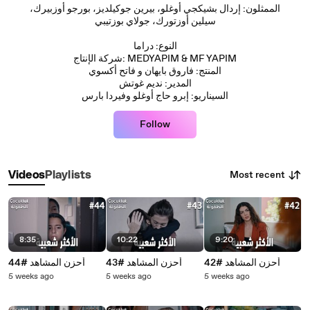
الممثلون: إردال بشيكجي أوغلو، بيرين جوكيلديز، بورجو أوزبيرك،
سيلين أوزتورك، جولاي بوزتيبي
النوع: دراما
شركة الإنتاج: MEDYAPIM & MF YAPIM
المنتج: فاروق بايهان و فاتح أكسوي
المدير: نديم غوتش
السيناريو: إبرو حاج أوغلو وفيردا بارس
Follow
Most recent
Videos
Playlists
8:35
10:22
9:20
أحزن المشاهد #42
أحزن المشاهد #43
أحزن المشاهد #44
5 weeks ago
5 weeks ago
5 weeks ago