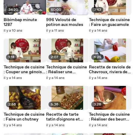
34:20
50:00
3:43
Bibimbap minute
996 Velouté de
Technique de cuisine
1287
potiron aux moules
: Faire un guacamole
il y a 10 ans
il y a 11 ans
il y a 14 ans
1:18
2:07
6:25
Technique de cuisine
Technique de cuisine
Recette de raviole de
: Couper une génoise
: Réaliser une
Chavroux, riviera de
dans l'épaisseur
réduction parfumée
légumes niçois
il y a 14 ans
il y a 14 ans
il y a 14 ans
2:56
5:36
3:26
Technique de cuisine
Recette de tarte
Technique de cuisine
: Faire un chutney
tatin d'oignons et
: Réaliser des beurres
Tendre Bûche
composés
il y a 14 ans
il y a 14 ans
il y a 14 ans
Chavroux