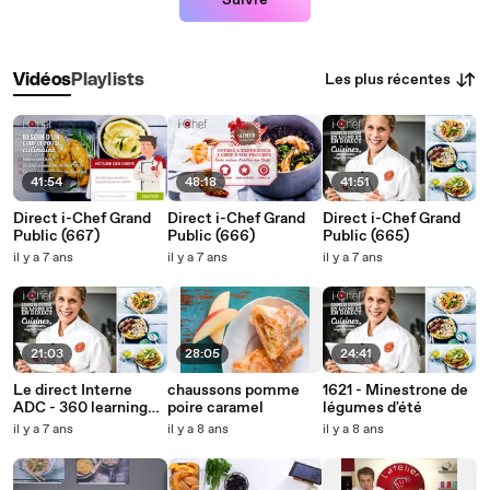
Suivre
Les plus récentes
Vidéos
Playlists
41:54
48:18
41:51
Direct i-Chef Grand
Direct i-Chef Grand
Direct i-Chef Grand
Public (667)
Public (666)
Public (665)
il y a 7 ans
il y a 7 ans
il y a 7 ans
21:03
28:05
24:41
Le direct Interne
chaussons pomme
1621 - Minestrone de
ADC - 360 learning
poire caramel
légumes d'été
(38)
il y a 7 ans
il y a 8 ans
il y a 8 ans