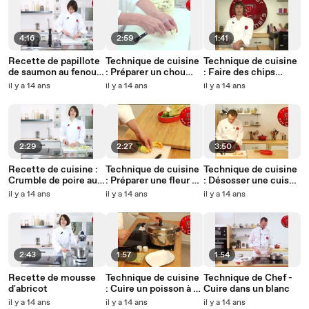
4:16
2:59
1:41
Recette de papillote
Technique de cuisine
Technique de cuisine
de saumon au fenouil,
: Préparer un chou
: Faire des chips
crème d'aneth
fleur
maison
il y a 14 ans
il y a 14 ans
il y a 14 ans
2:29
2:27
3:50
Recette de cuisine :
Technique de cuisine
Technique de cuisine
Crumble de poire au
: Préparer une fleur de
: Désosser une cuisse
chocolat
courgette
de poulet
il y a 14 ans
il y a 14 ans
il y a 14 ans
2:43
1:57
1:54
Recette de mousse
Technique de cuisine
Technique de Chef -
d'abricot
: Cuire un poisson à la
Cuire dans un blanc
vapeur
il y a 14 ans
il y a 14 ans
il y a 14 ans