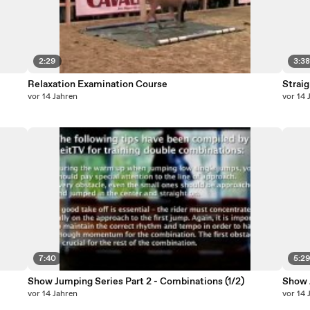
2:29
3:3
Relaxation Examination Course
Straig
vor 14 Jahren
vor 14 
7:40
5:2
Show Jumping Series Part 2 - Combinations (1/2)
Show 
vor 14 Jahren
vor 14 