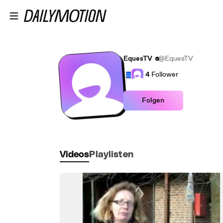
Zum Hauptinhalt springen
EquesTV
@EquesTV
4
Follower
Folgen
Videos
Playlisten