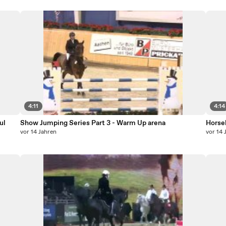
4:11
4:14
ul
Show Jumping Series Part 3 - Warm Up arena
Horse
vor 14 Jahren
vor 14 