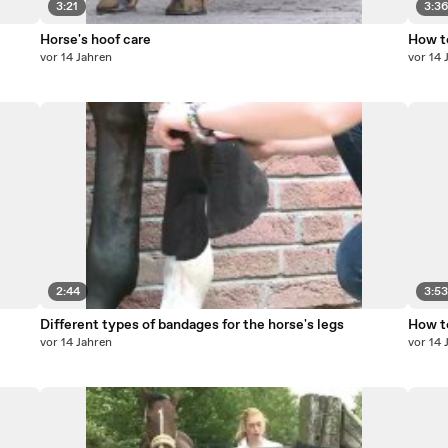
3:21
3:3
Horse's hoof care
How t
vor 14 Jahren
vor 14 
2:44
3:5
Different types of bandages for the horse's legs
How to
vor 14 Jahren
vor 14 