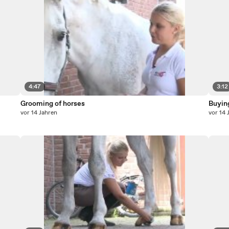
4:47
3:12
Grooming of horses
Buyin
vor 14 Jahren
vor 14 