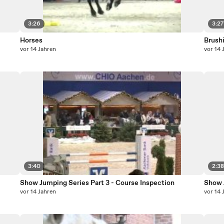
3:26
3:2
Horses
Brush
vor 14 Jahren
vor 14 
3:40
2:3
Show Jumping Series Part 3 - Course Inspection
Show 
vor 14 Jahren
vor 14 