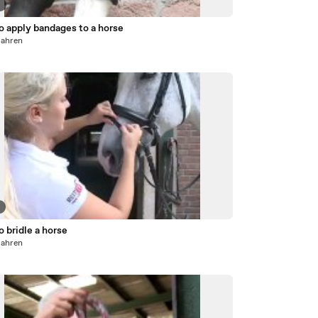
6
o apply bandages to a horse
Jahren
3
 bridle a horse
Jahren