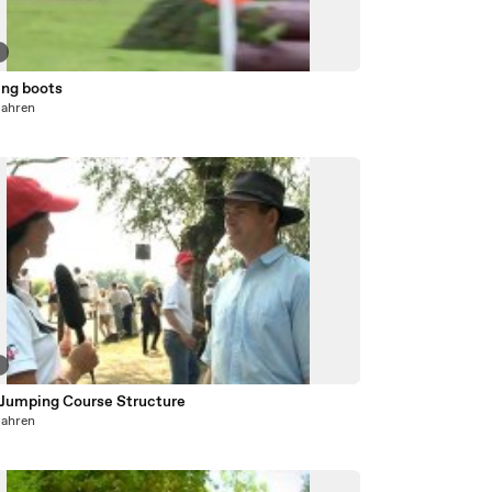
7
ing boots
Jahren
8
Jumping Course Structure
Jahren