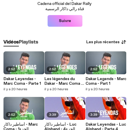
Cadena official del Dakar Rally
قناة رالي داكار الرسمية
Suivre
Les plus récentes
Vidéos
Playlists
2:52
2:52
2:52
Dakar Leyendas -
Les légendes du
Dakar Legends - Marc
Marc Coma - Parte 1
Dakar - Marc Coma -
Coma - Part 1
Partie 1
il y a 20 heures
il y a 20 heures
il y a 20 heures
2:52
3:39
3:39
أساطير داكار - Marc
أساطير داكار - Luc
Dakar Leyendas - Luc
Coma - 1الجزء
Alphand - 4الجزء
Alphand - Parte 4