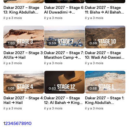
Dakar 2027 – Stage
Dakar 2027 – Stage 6:
Dakar 2027 – Stage
13: King Abdullah
Al Duwadimi →
11: Bisha → Al Bahah
Economic City →
Marathon Camp
(Marathon)
il y a 3 mois
il y a 3 mois
il y a 3 mois
King Abdullah
Economic City
1:03
0:59
0:59
Dakar 2027 – Stage 3:
Dakar 2027 – Stage 7:
Dakar 2027 – Stage
AlUla → Hail
Marathon Camp →
10: Wadi Ad-Dawasir
Bisha
→ Bisha
il y a 3 mois
il y a 3 mois
il y a 3 mois
1:01
0:53
0:58
Dakar 2027 – Stage 4:
Dakar 2027 – Stage
Dakar 2027 – Stage 1:
Hail → Hail
12: Al Bahah → King
King Abdullah
Abdullah Economic
Economic City →
il y a 3 mois
il y a 3 mois
il y a 3 mois
City
Yanbu
1
2
3
4
5
6
7
8
9
10