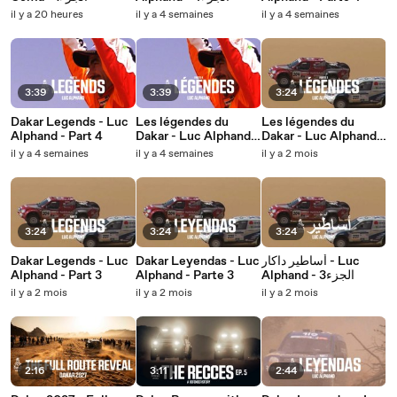
il y a 20 heures
il y a 4 semaines
il y a 4 semaines
3:39
3:39
3:24
Dakar Legends - Luc
Les légendes du
Les légendes du
Alphand - Part 4
Dakar - Luc Alphand -
Dakar - Luc Alphand -
Partie 4
Partie 3
il y a 4 semaines
il y a 4 semaines
il y a 2 mois
3:24
3:24
3:24
Dakar Legends - Luc
Dakar Leyendas - Luc
أساطير داكار - Luc
Alphand - Part 3
Alphand - Parte 3
Alphand - 3الجزء
il y a 2 mois
il y a 2 mois
il y a 2 mois
2:16
3:11
2:44