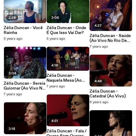
2:28
3:06
4:27
Zélia Duncan - Você
Zélia Duncan - Onde
Rainha
É Que Isso Vai Dar?
Zélia Duncan - Saúde
5 years ago
5 years ago
(Ao Vivo No Rio De
Janeiro / 2002)
7 years ago
4:16
3:04
Zélia Duncan -
Naquela Mesa (Ao
4:46
Zélia Duncan - Sereia
Vivo No Rio De
7 years ago
Guiomar (Ao Vivo No
Janeiro / 2009)
Zélia Duncan -
Rio De Janeiro / 1999)
7 years ago
Catedral (Ao Vivo)
8 years ago
4:51
3:18
Zélia Duncan - Fala /