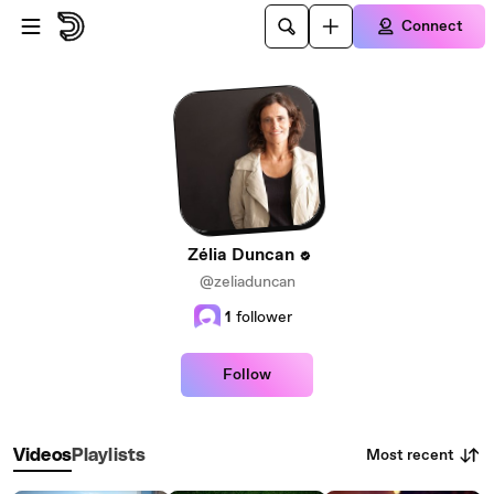
Skip to main content
Connect
Zélia Duncan
@zeliaduncan
1
follower
Follow
Most recent
Videos
Playlists