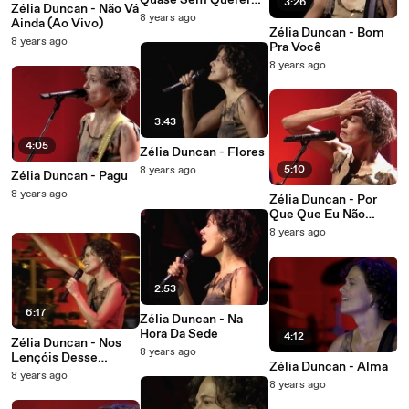
Quase Sem Querer
3:26
Zélia Duncan - Não Vá
(Ao Vivo)
8 years ago
Ainda (Ao Vivo)
Zélia Duncan - Bom
8 years ago
Pra Você
8 years ago
3:43
4:05
Zélia Duncan - Flores
5:10
8 years ago
Zélia Duncan - Pagu
8 years ago
Zélia Duncan - Por
Que Que Eu Não
Pensei Nisso Antes?
8 years ago
2:53
6:17
Zélia Duncan - Na
Hora Da Sede
4:12
Zélia Duncan - Nos
8 years ago
Lençóis Desse
Zélia Duncan - Alma
Reggae / Citação:
8 years ago
8 years ago
Caio No Suingue