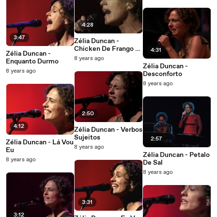
4:28
3:47
Zélia Duncan -
Chicken De Frango /
4:31
Zélia Duncan -
Maracatú Atômico
8 years ago
Enquanto Durmo
Zélia Duncan -
8 years ago
Desconforto
8 years ago
2:50
4:12
Zélia Duncan - Verbos
Sujeitos
2:57
Zélia Duncan - Lá Vou
8 years ago
Eu
Zélia Duncan - Petalo
8 years ago
De Sal
8 years ago
3:31
3:12