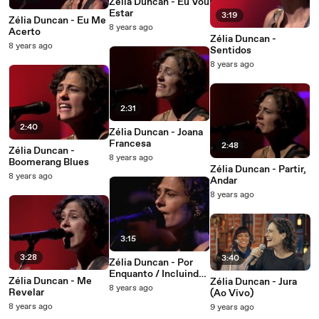
Zélia Duncan - Eu Vou
Estar
3:19
Zélia Duncan - Eu Me
8 years ago
Acerto
Zélia Duncan -
8 years ago
Sentidos
8 years ago
2:31
2:40
Zélia Duncan - Joana
Francesa
2:48
Zélia Duncan -
8 years ago
Boomerang Blues
Zélia Duncan - Partir,
8 years ago
Andar
8 years ago
3:15
3:28
3:40
Zélia Duncan - Por
Enquanto / Incluindo:
Zélia Duncan - Me
Zélia Duncan - Jura
O Segundo Sol
8 years ago
Revelar
(Ao Vivo)
8 years ago
9 years ago