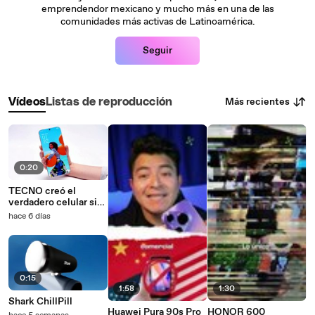
emprendendor mexicano y mucho más en una de las
comunidades más activas de Latinoamérica.
Seguir
Más recientes
Vídeos
Listas de reproducción
0:20
TECNO creó el
verdadero celular sin
marcos
hace 6 días
0:15
1:58
1:30
Shark ChillPill
Huawei Pura 90s Pro
HONOR 600