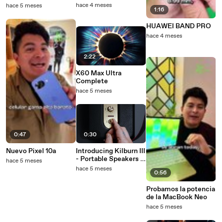
hace 4 meses
hace 5 meses
1:16
HUAWEI BAND PRO
hace 4 meses
2:22
X60 Max Ultra
Complete
hace 5 meses
0:47
0:30
Nuevo Pixel 10a
Introducing Kilburn III
- Portable Speakers -
hace 5 meses
Marshall
hace 5 meses
0:56
Probamos la potencia
de la MacBook Neo
hace 5 meses