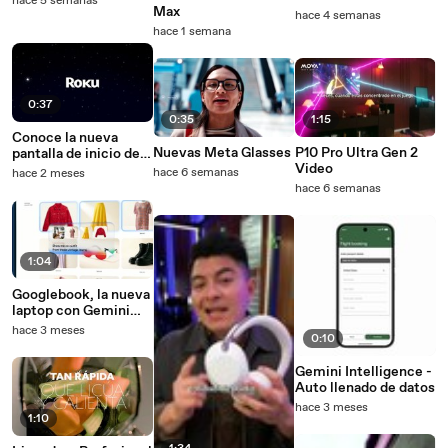
hace 5 semanas
Max
hace 4 semanas
hace 1 semana
0:37
0:35
1:15
Conoce la nueva
Nuevas Meta Glasses
P10 Pro Ultra Gen 2
pantalla de inicio de
Video
Roku
hace 6 semanas
hace 2 meses
hace 6 semanas
1:04
Googlebook, la nueva
laptop con Gemini
Intelligence
hace 3 meses
0:10
Gemini Intelligence -
Auto llenado de datos
hace 3 meses
1:10