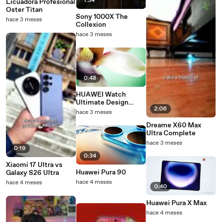
1:34
Licuadora Profesional
Oster Titan
Sony 1000X The
hace 3 meses
Collexion
hace 3 meses
0:48
HUAWEI Watch
Ultimate Design
2:06
Spring Edition
hace 3 meses
Dreame X60 Max
Ultra Complete
hace 3 meses
0:19
0:34
Xiaomi 17 Ultra vs
Huawei Pura 90
Galaxy S26 Ultra
hace 4 meses
hace 4 meses
0:40
Huawei Pura X Max
hace 4 meses