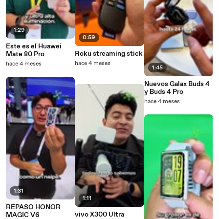
1:29
0:59
Este es el Huawei
Roku streaming stick
Mate 80 Pro
hace 4 meses
hace 4 meses
1:45
Nuevos Galax Buds 4
y Buds 4 Pro
hace 4 meses
1:31
1:11
REPASO HONOR
vivo X300 Ultra
MAGIC V6