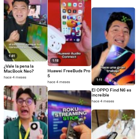
1:41
1:18
¿Vale la pena la
Huawei FreeBuds Pro
MacBook Neo?
5
hace 4 meses
1:11
hace 4 meses
El OPPO Find N6 es
increíble
hace 4 meses