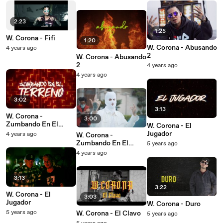
2:23
1:25
W. Corona - Fifi
1:20
W. Corona - Abusando
4 years ago
2
W. Corona - Abusando
2
4 years ago
4 years ago
3:02
3:13
W. Corona -
3:00
Zumbando En El
W. Corona - El
Terreno
Jugador
4 years ago
W. Corona -
Zumbando En El
5 years ago
Terreno
4 years ago
3:13
3:22
W. Corona - El
3:03
Jugador
W. Corona - Duro
5 years ago
W. Corona - El Clavo
5 years ago