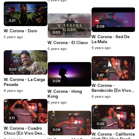
5 years ago
3:21
2:09
W. Corona - Duro
3:03
W. Corona - Sed De
5 years ago
La Mala
W. Corona - El Clavo
6 years ago
5 years ago
3:02
2:47
W. Corona - La Carga
3:09
Pesada
W. Corona -
Bendecido (En Vivo
6 years ago
W. Corona - Hong
Desde Casa)
Kong
6 years ago
6 years ago
3:11
3:05
W. Corona - Cuadro
3:06
Chico (En Vivo Desde
W. Corona - California
Casa)