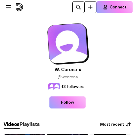
Skip to main content
Connect
W. Corona
@wcorona
13
followers
Follow
Most recent
Videos
Playlists