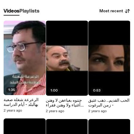
Most recent
Videos
Playlists
1:35
1:00
0:53
الرعرعة شغلة صعبة
الحب القديم.. ذهب عتيق
جننوه بغباءهن لا وهنن
بهالبلد - أيام الدراسة
- زمن البرغوت
أغنياء ولا وهنن فقراء
مشي الحال - عيلة 7
2 years ago
2 years ago
2 years ago
نجوم