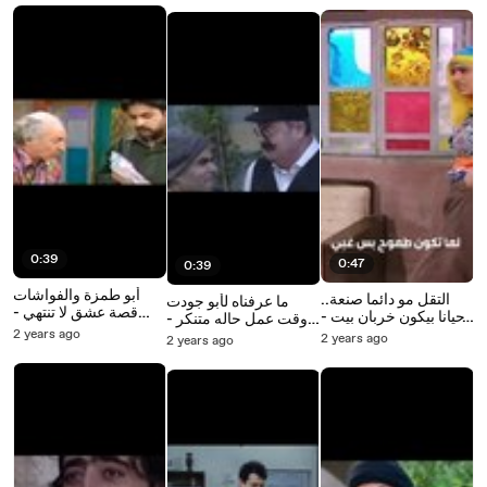
0:39
0:47
0:39
أبو طمزة والفواشات
التقل مو دائما صنعة..
ما عرفناه لأبو جودت
قصة عشق لا تنتهي -
أحيانا بيكون خربان بيت -
وقت عمل حاله متنكر -
عيلة 7 نجوم
عيلة 7 نجوم
2 years ago
باب الحارة
2 years ago
2 years ago