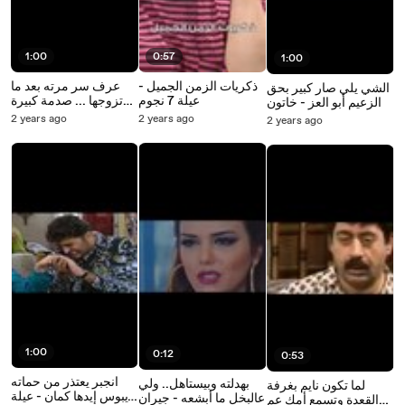
1:00
0:57
1:00
ذكريات الزمن الجميل -
عرف سر مرته بعد ما
الشي يلي صار كبير بحق
عيلة 7 نجوم
تزوجها ... صدمة كبيرة
الزعيم أبو العز - خاتون
وجن جنانه - خاتون
2 years ago
2 years ago
2 years ago
1:00
0:12
0:53
انجبر يعتذر من حماته
بهدلته وبيستاهل.. ولي
لما تكون نايم بغرفة
ويبوس إيدها كمان - عيلة
عالبخل ما أبشعه - جيران
القعدة وتسمع أمك عم