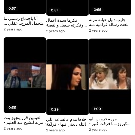
0:57
0:55
0:57
أنا باجتماع رسمي ما
جايب دليل خيانة مرته
فكرها سيدة أعمال
بيتحمل المزح.. عقلي ...
طلعت رسالة غرامية منه
وفكرته شغيل والقصة
ههههههه - عيلة 7 نجوم
إلها - عيلة 7 نجوم
2 years ago
بالعكس تماما - سيرة
2 years ago
2 years ago
الحب
0:55
1:00
0:29
العينتين قرر يتجوز بنت
من محروس لأبو
خلاها تندم عالساعة اللي
مرته للشيخ عبد العليم -
كيروز..ما فرقت كتير -
قالتله دلعني فيها - فزلكة
باب الحارة
عيلة 6 نجوم
2 years ago
عربية
2 years ago
2 years ago