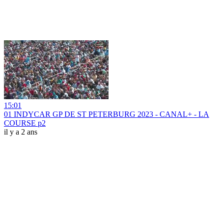
15:01
01 INDYCAR GP DE ST PETERBURG 2023 - CANAL+ - LA
COURSE p2
il y a 2 ans