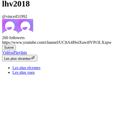
lhv2018
@vince451992
260
followers
https://www.youtube.com/channel/UCItA4I9oiXawi0VPr3LXzpw
Suivre
Vidéos
Playlists
Les plus récentes
Les plus récentes
Les plus vues