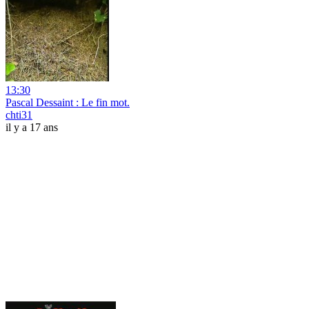
13:30
Pascal Dessaint : Le fin mot.
chti31
il y a 17 ans