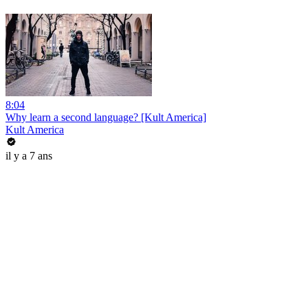
8:04
Why learn a second language? [Kult America]
Kult America
il y a 7 ans