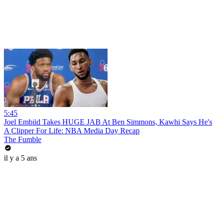
5:45
Joel Embiid Takes HUGE JAB At Ben Simmons, Kawhi Says He's
A Clipper For Life: NBA Media Day Recap
The Fumble
il y a 5 ans