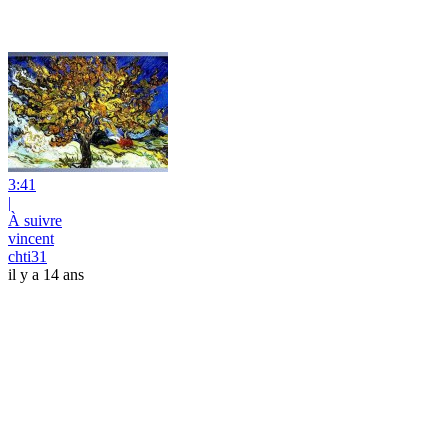
3:41
|
À suivre
vincent
chti31
il y a 14 ans