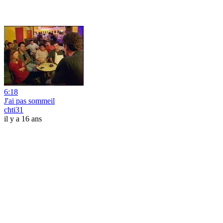
6:18
J'ai pas sommeil
chti31
il y a 16 ans