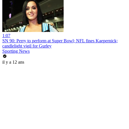
1:07
SN 90: Perry to perform at Super Bowl; NFL fines Kaepernick;
candlelight vigil for Gurley
Sporting News
il y a 12 ans