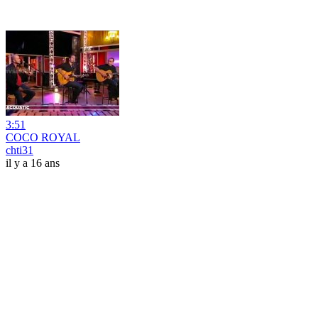
3:51
COCO ROYAL
chti31
il y a 16 ans