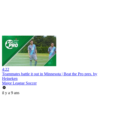
4:22
Teammates battle it out in Minnesota | Beat the Pro pres. by
Heineken
Major League Soccer
il y a 9 ans