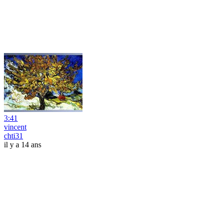
3:41
vincent
chti31
il y a 14 ans