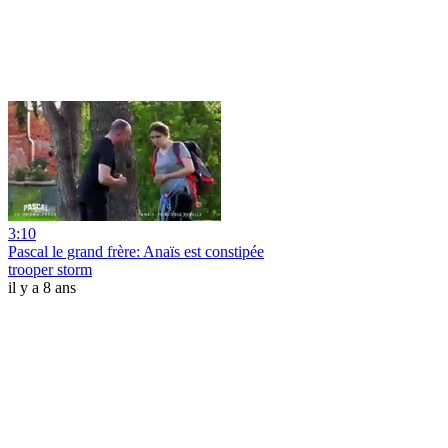
3:10
Pascal le grand frère: Anaïs est constipée
trooper storm
il y a 8 ans