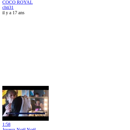
COCO ROYAL
chti31
il y a 17 ans
1:58
Joyeux Noël Noël