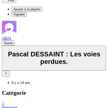
Plus
Ajouter à la playlist
Signaler
chti31
Suivre
Pascal DESSAINT : Les voies
perdues.
il y a 14 ans
Catégorie
✨
Personnes