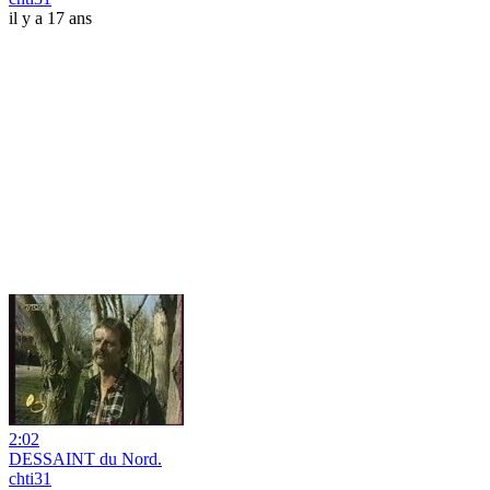
il y a 17 ans
2:02
DESSAINT du Nord.
chti31