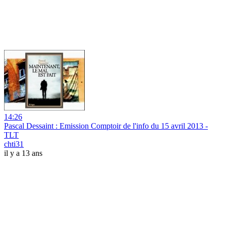
14:26
Pascal Dessaint : Emission Comptoir de l'info du 15 avril 2013 -
TLT
chti31
il y a 13 ans