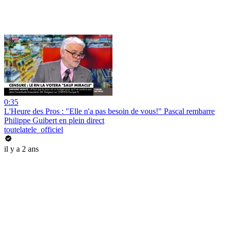
0:35
L'Heure des Pros : "Elle n'a pas besoin de vous!" Pascal rembarre
Philippe Guibert en plein direct
toutelatele_officiel
il y a 2 ans