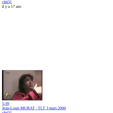
chti31
il y a 17 ans
5:39
Jean-Louis MURAT : TLT 3 mars 2000
chti31