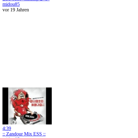
midou85
vor 19 Jahren
4:39
:: Zandour Mix ESS ::