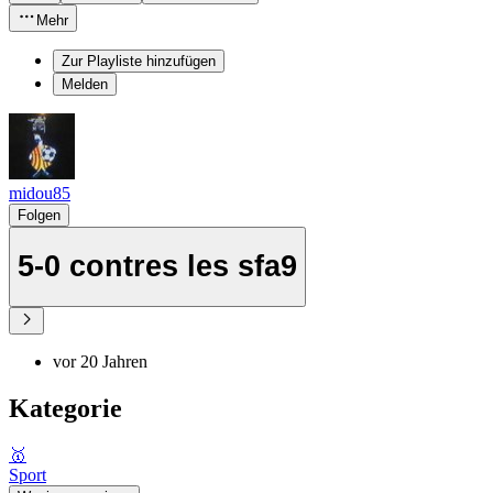
Mehr
Zur Playliste hinzufügen
Melden
midou85
Folgen
5-0 contres les sfa9
vor 20 Jahren
Kategorie
🥇
Sport