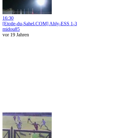
16:30
[Etoile-du-Sahel.COM] Ahly-ESS 1-3
midou85
vor 19 Jahren