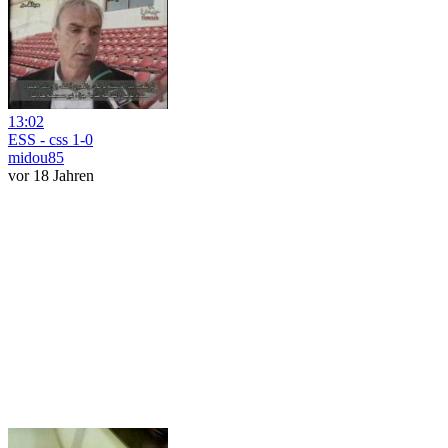
13:02
ESS - css 1-0
midou85
vor 18 Jahren