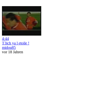
4:44
T3ich ya l etoile !
midou85
vor 18 Jahren