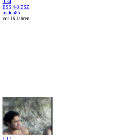
0:34
ESS 4-0 ESZ
midou85
vor 19 Jahren
1:17