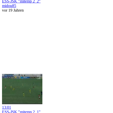
ESS-JSK "mitemp 2_2"
midou85
vor 19 Jahren
13:01
ESS-JSK "mitemp 2_1"