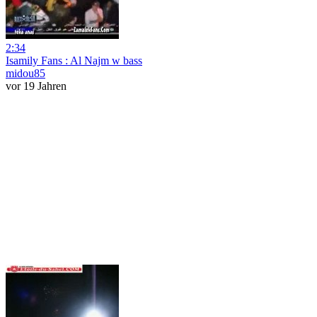
2:34
Isamily Fans : Al Najm w bass
midou85
vor 19 Jahren