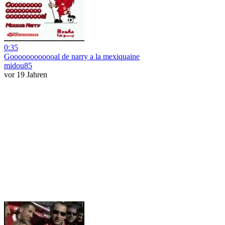
0:35
Goooooooooooal de narry a la mexiquaine
midou85
vor 19 Jahren