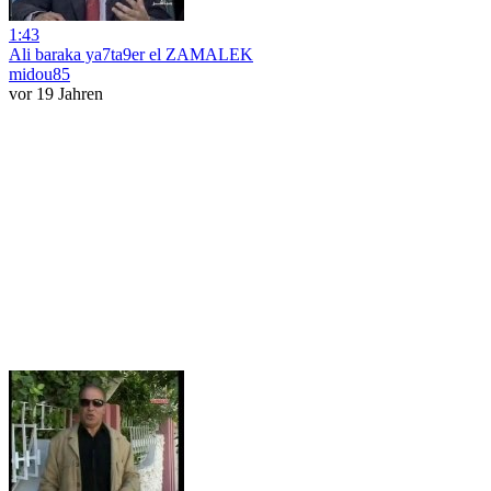
1:43
Ali baraka ya7ta9er el ZAMALEK
midou85
vor 19 Jahren