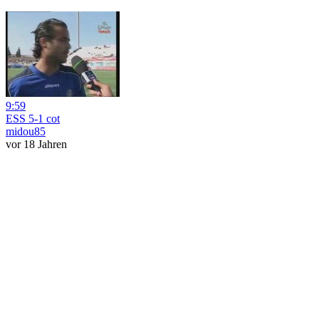
9:59
ESS 5-1 cot
midou85
vor 18 Jahren