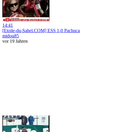
14:41
[Etoile-du-Sahel.COM] ESS 1-0 Pachuca
midou85
vor 19 Jahren