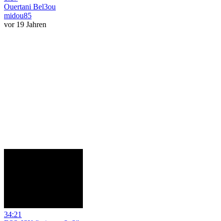
Ouertani Bel3ou
midou85
vor 19 Jahren
34:21