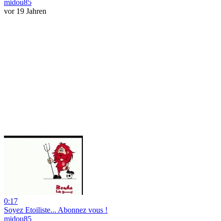
midou85
vor 19 Jahren
0:17
Soyez Etoiliste... Abonnez vous !
midou85