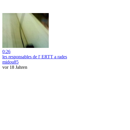
0:26
les responsables de l' ERTT a rades
midou85
vor 18 Jahren