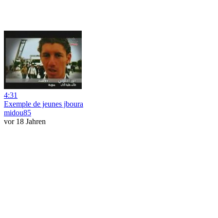
4:31
Exemple de jeunes jboura
midou85
vor 18 Jahren