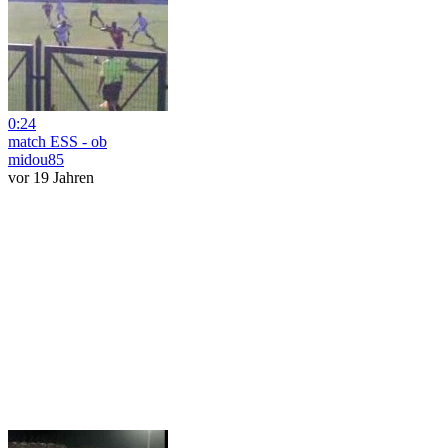
0:24
match ESS - ob
midou85
vor 19 Jahren