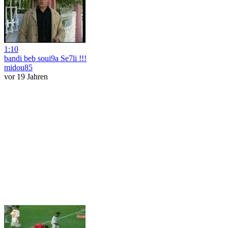
1:10
bandi beb soui9a Se7li !!!
midou85
vor 19 Jahren