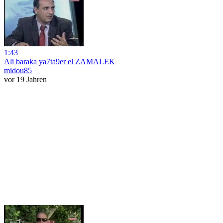
1:43
Ali baraka ya7ta9er el ZAMALEK
midou85
vor 19 Jahren