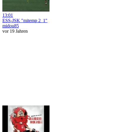
13:01
ESS-JSK "mitemp 2_1"
midou85
vor 19 Jahren