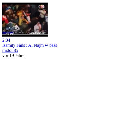
2:34
Isamily Fans : Al Najm w bass
midou85
vor 19 Jahren