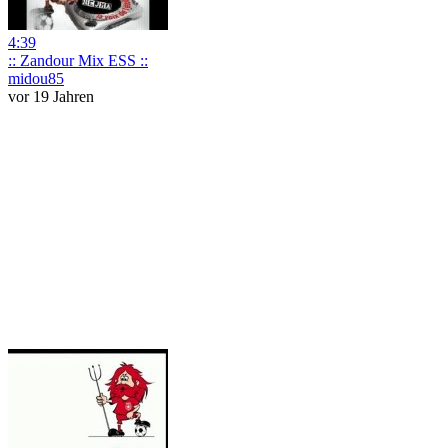
4:39
:: Zandour Mix ESS ::
midou85
vor 19 Jahren