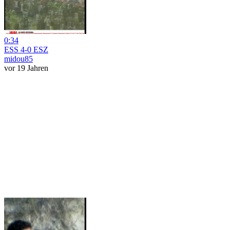
0:34
ESS 4-0 ESZ
midou85
vor 19 Jahren