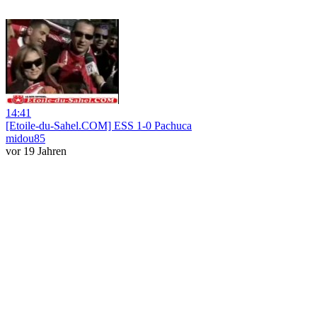
14:41
[Etoile-du-Sahel.COM] ESS 1-0 Pachuca
midou85
vor 19 Jahren