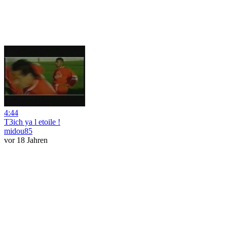
4:44
T3ich ya l etoile !
midou85
vor 18 Jahren