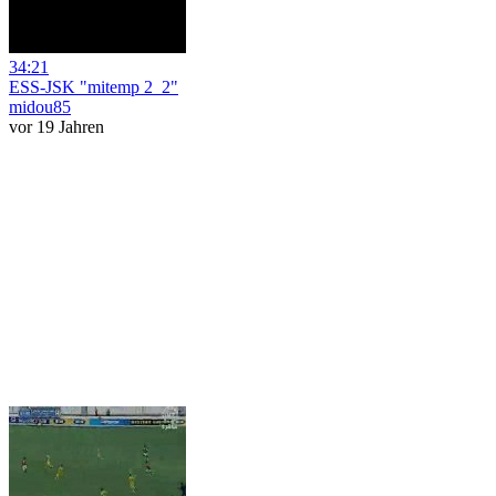
34:21
ESS-JSK "mitemp 2_2"
midou85
vor 19 Jahren