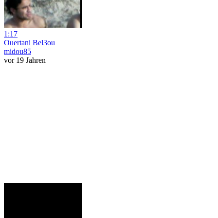
1:17
Ouertani Bel3ou
midou85
vor 19 Jahren