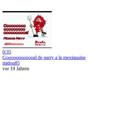
0:35
Goooooooooooal de narry a la mexiquaine
midou85
vor 19 Jahren