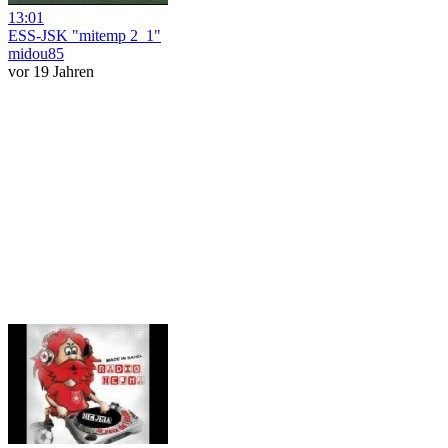
13:01
ESS-JSK "mitemp 2_1"
midou85
vor 19 Jahren