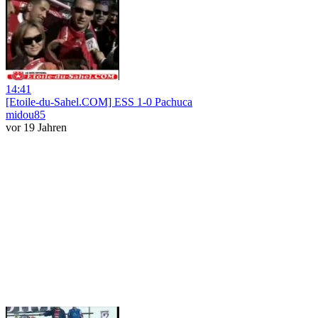
14:41
[Etoile-du-Sahel.COM] ESS 1-0 Pachuca
midou85
vor 19 Jahren