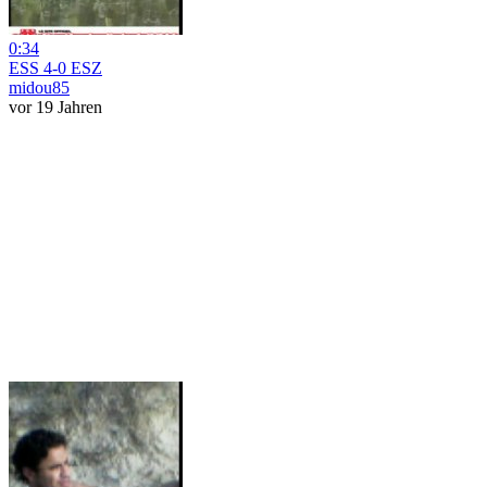
0:34
ESS 4-0 ESZ
midou85
vor 19 Jahren