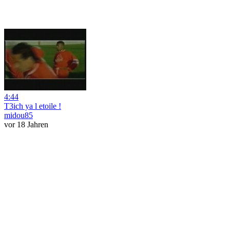
4:44
T3ich ya l etoile !
midou85
vor 18 Jahren