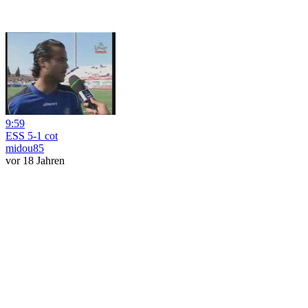
9:59
ESS 5-1 cot
midou85
vor 18 Jahren