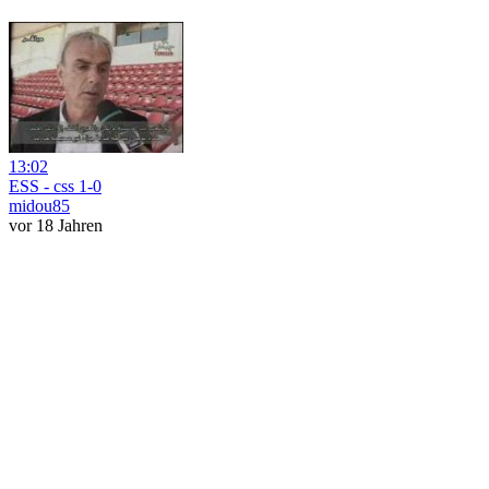
13:02
ESS - css 1-0
midou85
vor 18 Jahren