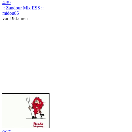
4:39
:: Zandour Mix ESS ::
midou85
vor 19 Jahren
0:17