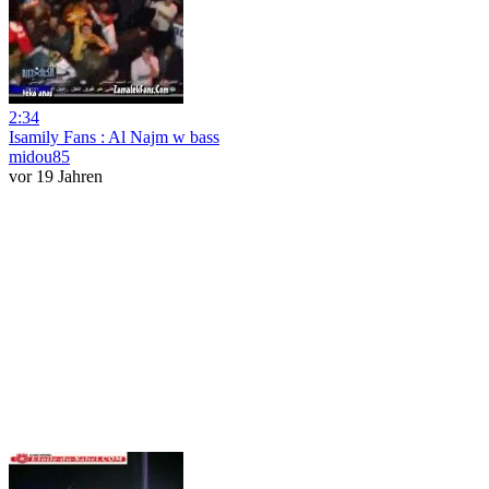
2:34
Isamily Fans : Al Najm w bass
midou85
vor 19 Jahren