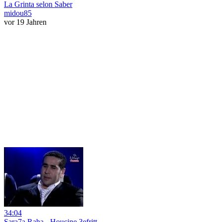
La Grinta selon Saber
midou85
vor 19 Jahren
34:04
Sara7a Raha - Houcine 3efritt