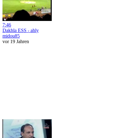
7:46
Dakhla ESS - ahly
midou85
vor 19 Jahren