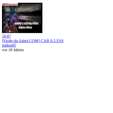
16:07
[Etoile-du-Sahel.COM] CAB 0-2 ESS
midou85
vor 18 Jahren