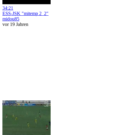
34:21
ESS-JSK "mitemp 2_2"
midou85
vor 19 Jahren