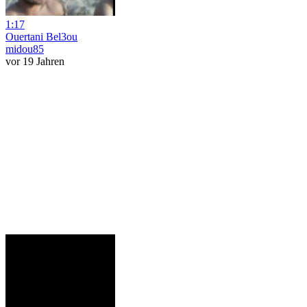
1:17
Ouertani Bel3ou
midou85
vor 19 Jahren