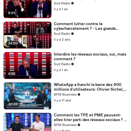
solutions aux politiques
Sud Radio
il y a 1 an
8:01
Comment lutter contre le
cyberharcèlement ? - Les grands
débats du matin
Sud Radio
il y a 2 ans
24:20
Interdire les réseaux sociaux, oui, mais
comment ?
Sud Radio
il y a 1 an
6:32
WhatsApp a franchi la barre des 900
millions d'utilisateurs: Olivier Sichel,
Jean-Pierre Brulard et Frédéric
BFM Business
Simottel - 10/09
il y a 11 ans
30:33
Comment les TPE et PME peuvent-
elles tirer parti des réseaux sociaux ? -
03/06
BFM Business