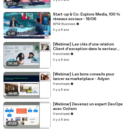
il y a 9 ans
27:21
Start-up & Co: Explore Media, 100 %
réseaux sociaux - 18/06
BFM Business
il y a 8 ans
5:45
[Webinar] Les clés d’une relation
Client d’exception dans le secteur
BtoB - Synolia
frenchweb
il y a 8 ans
36:36
[Webinar] Les bons conseils pour
lancer sa marketplace - Adyen
frenchweb
il y a 8 ans
38:48
[Webinar] Devenez un expert DevOps
avec Ozitem
frenchweb
il y a 8 ans
41:22