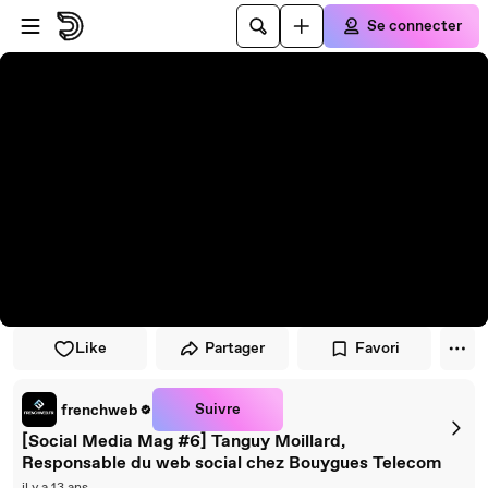
Passer au player
Passer au contenu principal
Se connecter
Like
Partager
Favori
Suivre
frenchweb
[Social Media Mag #6] Tanguy Moillard,
Responsable du web social chez Bouygues Telecom