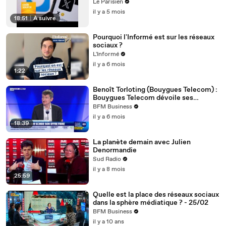
Le Parisien
il y a 5 mois
18:51
|
À suivre
Pourquoi l'Informé est sur les réseaux
sociaux ?
L'Informé
il y a 6 mois
1:22
Benoît Torloting (Bouygues Telecom) :
Bouygues Telecom dévoile ses
nouvelles offres fibre - 27/01
BFM Business
il y a 6 mois
18:39
La planète demain avec Julien
Denormandie
Sud Radio
il y a 8 mois
25:59
Quelle est la place des réseaux sociaux
dans la sphère médiatique ? - 25/02
BFM Business
il y a 10 ans