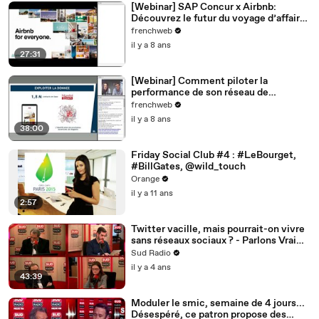
[Webinar] SAP Concur x Airbnb:
Découvrez le futur du voyage d’affaires
- SAP Concur
frenchweb
il y a 8 ans
27:31
[Webinar] Comment piloter la
performance de son réseau de
magasins - Kiss The Bride
frenchweb
il y a 8 ans
38:00
Friday Social Club #4 : #LeBourget,
#BillGates, @wild_touch
Orange
il y a 11 ans
2:57
Twitter vacille, mais pourrait-on vivre
sans réseaux sociaux ? - Parlons Vrai
chez Bourdin
Sud Radio
il y a 4 ans
43:39
Moduler le smic, semaine de 4 jours...
Désespéré, ce patron propose des