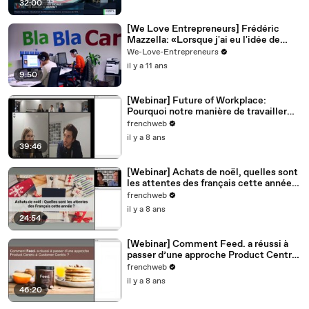
32:00
[We Love Entrepreneurs] Frédéric
Mazzella: «Lorsque j'ai eu l'idée de
Blablacar, je n'ai pas dormi pendant 72
We-Love-Entrepreneurs
heures»
il y a 11 ans
9:50
[Webinar] Future of Workplace:
Pourquoi notre manière de travailler
doit changer dès maintenant - Comet
frenchweb
il y a 8 ans
39:46
[Webinar] Achats de noël, quelles sont
les attentes des français cette année -
Proximis
frenchweb
il y a 8 ans
24:54
[Webinar] Comment Feed. a réussi à
passer d’une approche Product Centric
à une approche Customer Centric -
frenchweb
Emarsys
il y a 8 ans
46:20