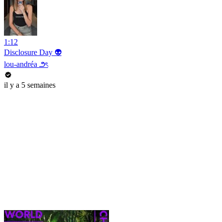
1:12
Disclosure Day 👽
lou-andréa ౨ৎ
il y a 5 semaines