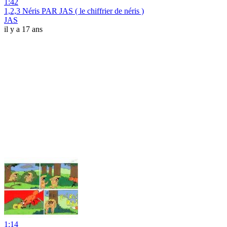
1:42
1,2,3 Néris PAR JAS ( le chiffrier de néris )
JAS
il y a 17 ans
1:14