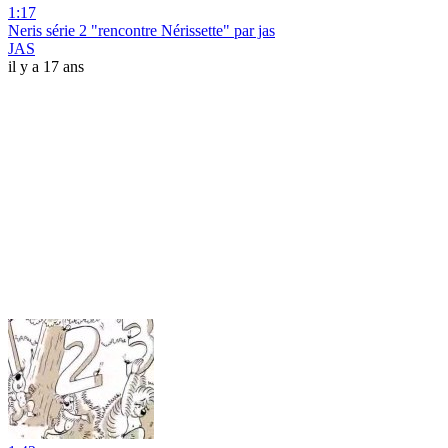
1:17
Neris série 2 "rencontre Nérissette" par jas
JAS
il y a 17 ans