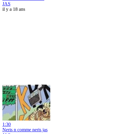
JAS
il y a 18 ans
1:30
Neris n comme neris jas