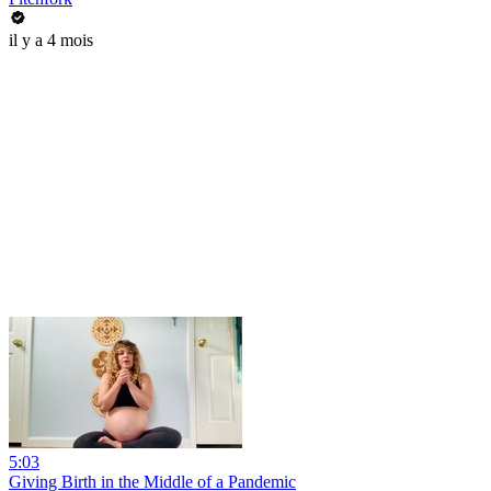
il y a 4 mois
5:03
Giving Birth in the Middle of a Pandemic