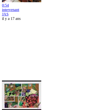
0:54
intervenant
JAS
il y a 17 ans