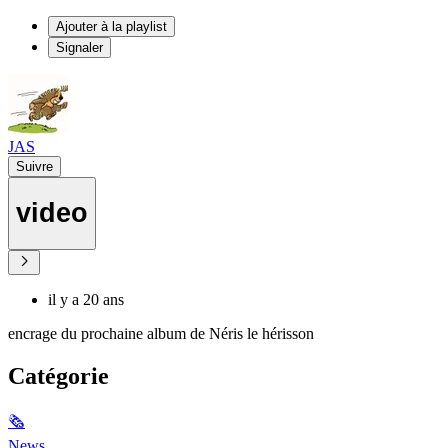
Ajouter à la playlist
Signaler
JAS
Suivre
video
il y a 20 ans
encrage du prochaine album de Néris le hérisson
Catégorie
🗞
News