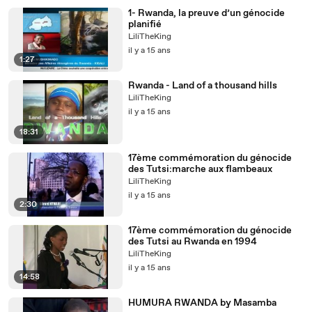
1- Rwanda, la preuve d’un génocide
planifié
LiliTheKing
il y a 15 ans
1:27
Rwanda - Land of a thousand hills
LiliTheKing
il y a 15 ans
18:31
17ème commémoration du génocide
des Tutsi:marche aux flambeaux
LiliTheKing
il y a 15 ans
2:30
17ème commémoration du génocide
des Tutsi au Rwanda en 1994
LiliTheKing
il y a 15 ans
14:58
HUMURA RWANDA by Masamba