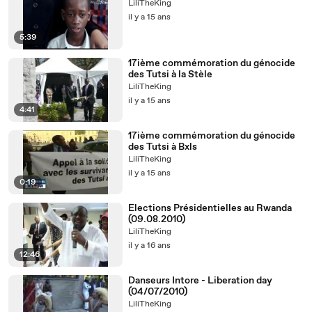
LiliTheKing
il y a 15 ans
5:39
17ième commémoration du génocide
des Tutsi à la Stèle
LiliTheKing
il y a 15 ans
4:41
17ième commémoration du génocide
des Tutsi à Bxls
LiliTheKing
il y a 15 ans
0:19
Elections Présidentielles au Rwanda
(09.08.2010)
LiliTheKing
il y a 16 ans
12:46
Danseurs Intore - Liberation day
(04/07/2010)
LiliTheKing