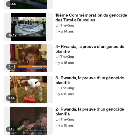
3:44
18ème Commémoration du génocide
des Tutsi à Bruxelles
LiliTheKing
il y a 14 ans
15:12
4- Rwanda, la preuve d’un génocide
planifié
LiliTheKing
il y a 15 ans
2:43
3- Rwanda, la preuve d’un génocide
planifié
LiliTheKing
il y a 15 ans
1:14
2- Rwanda, la preuve d’un génocide
planifié
LiliTheKing
il y a 15 ans
1:15