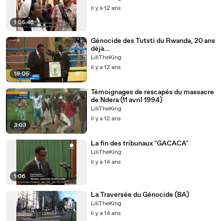
il y a 12 ans
1:05:46
Génocide des Tutsti du Rwanda, 20 ans
déjà...
LiliTheKing
il y a 12 ans
19:05
Témoignages de rescapés du massacre
de Ndera (11 avril 1994)
LiliTheKing
il y a 12 ans
3:03
La fin des tribunaux "GACACA"
LiliTheKing
il y a 14 ans
1:06
La Traversée du Génocide (BA)
LiliTheKing
il y a 14 ans