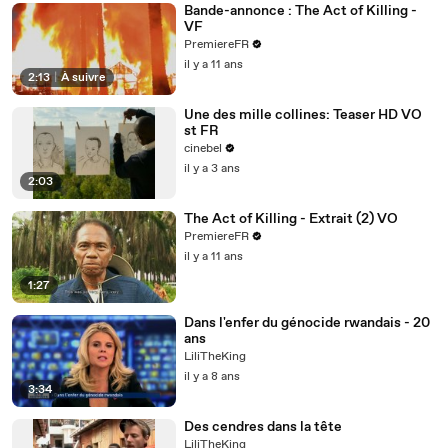
Bande-annonce : The Act of Killing -
VF
PremiereFR
il y a 11 ans
2:13
|
À suivre
Une des mille collines: Teaser HD VO
st FR
cinebel
il y a 3 ans
2:03
The Act of Killing - Extrait (2) VO
PremiereFR
il y a 11 ans
1:27
Dans l'enfer du génocide rwandais - 20
ans
LiliTheKing
il y a 8 ans
3:34
Des cendres dans la tête
LiliTheKing