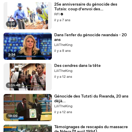
25e anniversaire du génocide des
Tutsis: coup d’envoi des
commémorations
RFI
il y a 7 ans
1:33
Dans l'enfer du génocide rwandais - 20
ans
LiliTheKing
il y a 8 ans
3:34
Des cendres dans la tête
LiliTheKing
il y a 12 ans
1:05:46
Génocide des Tutsti du Rwanda, 20 ans
déjà...
LiliTheKing
il y a 12 ans
19:05
Témoignages de rescapés du massacre
de Ndera (11 avril 1994)