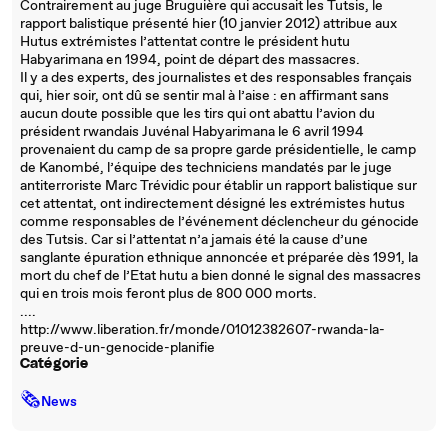
Contrairement au juge Bruguière qui accusait les Tutsis, le
rapport balistique présenté hier (10 janvier 2012) attribue aux
Hutus extrémistes l’attentat contre le président hutu
Habyarimana en 1994, point de départ des massacres.
Il y a des experts, des journalistes et des responsables français
qui, hier soir, ont dû se sentir mal à l’aise : en affirmant sans
aucun doute possible que les tirs qui ont abattu l’avion du
président rwandais Juvénal Habyarimana le 6 avril 1994
provenaient du camp de sa propre garde présidentielle, le camp
de Kanombé, l’équipe des techniciens mandatés par le juge
antiterroriste Marc Trévidic pour établir un rapport balistique sur
cet attentat, ont indirectement désigné les extrémistes hutus
comme responsables de l’événement déclencheur du génocide
des Tutsis. Car si l’attentat n’a jamais été la cause d’une
sanglante épuration ethnique annoncée et préparée dès 1991, la
mort du chef de l’Etat hutu a bien donné le signal des massacres
qui en trois mois feront plus de 800 000 morts.
....
http://www.liberation.fr/monde/01012382607-rwanda-la-
preuve-d-un-genocide-planifie
Catégorie
🗞
News