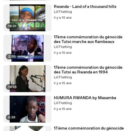
Rwanda - Land of a thousand hills
LiliTheKing
il y a 15 ans
18:31
17ème commémoration du génocide
des Tutsi:marche aux flambeaux
LiliTheKing
il y a 15 ans
2:30
17ème commémoration du génocide
des Tutsi au Rwanda en 1994
LiliTheKing
il y a 15 ans
14:58
HUMURA RWANDA by Masamba
LiliTheKing
il y a 15 ans
5:39
17ième commémoration du génocide