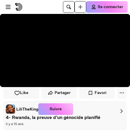
Passer au player
Passer au contenu principal
Se connecter
Like
Partager
Favori
Suivre
LiliTheKing
4- Rwanda, la preuve d’un génocide planifié
il y a 15 ans