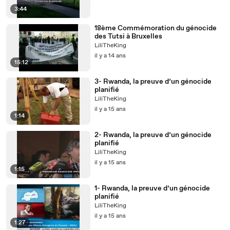
3:44
18ème Commémoration du génocide
des Tutsi à Bruxelles
LiliTheKing
il y a 14 ans
15:12
3- Rwanda, la preuve d’un génocide
planifié
LiliTheKing
il y a 15 ans
1:14
2- Rwanda, la preuve d’un génocide
planifié
LiliTheKing
il y a 15 ans
1:15
1- Rwanda, la preuve d’un génocide
planifié
LiliTheKing
il y a 15 ans
1:27