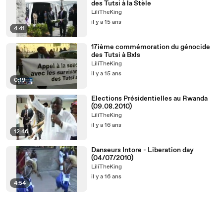
des Tutsi à la Stèle
LiliTheKing
il y a 15 ans
4:41
17ième commémoration du génocide
des Tutsi à Bxls
LiliTheKing
il y a 15 ans
0:19
Elections Présidentielles au Rwanda
(09.08.2010)
LiliTheKing
il y a 16 ans
12:46
Danseurs Intore - Liberation day
(04/07/2010)
LiliTheKing
il y a 16 ans
4:54