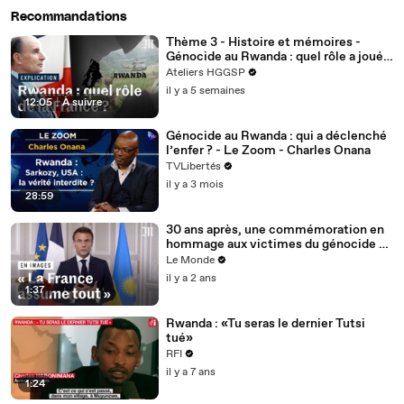
Recommandations
Thème 3 - Histoire et mémoires -
Génocide au Rwanda : quel rôle a joué
la France ? - AXE 2
Ateliers HGGSP
il y a 5 semaines
12:05
|
À suivre
Génocide au Rwanda : qui a déclenché
l’enfer ? - Le Zoom - Charles Onana
TVLibertés
il y a 3 mois
28:59
30 ans après, une commémoration en
hommage aux victimes du génocide au
Rwanda
Le Monde
il y a 2 ans
1:37
Rwanda : «Tu seras le dernier Tutsi
tué»
RFI
il y a 7 ans
1:24