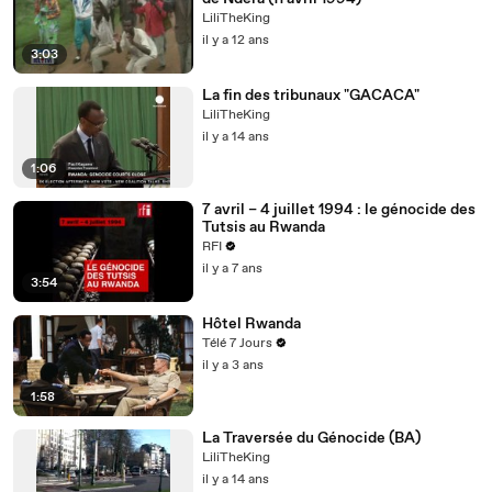
LiliTheKing
il y a 12 ans
3:03
La fin des tribunaux "GACACA"
LiliTheKing
il y a 14 ans
1:06
7 avril – 4 juillet 1994 : le génocide des
Tutsis au Rwanda
RFI
il y a 7 ans
3:54
Hôtel Rwanda
Télé 7 Jours
il y a 3 ans
1:58
La Traversée du Génocide (BA)
LiliTheKing
il y a 14 ans