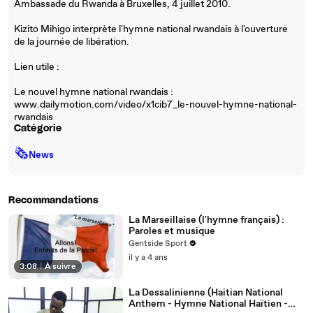
Ambassade du Rwanda à Bruxelles, 4 juillet 2010.
Kizito Mihigo interprète l'hymne national rwandais à l'ouverture
de la journée de libération.
Lien utile :
Le nouvel hymne national rwandais :
www.dailymotion.com/video/x1cib7_le-nouvel-hymne-national-
rwandais
Catégorie
🗞
News
Recommandations
La Marseillaise (l'hymne français) :
Paroles et musique
Gentside Sport
il y a 4 ans
3:08
|
À suivre
La Dessalinienne (Haitian National
Anthem - Hymne National Haïtien -