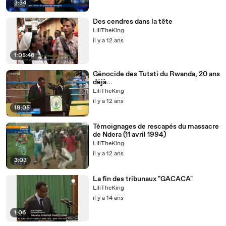
3:34
Des cendres dans la tête
LiliTheKing
il y a 12 ans
1:05:46
Génocide des Tutsti du Rwanda, 20 ans
déjà...
LiliTheKing
il y a 12 ans
19:05
Témoignages de rescapés du massacre
de Ndera (11 avril 1994)
LiliTheKing
il y a 12 ans
3:03
La fin des tribunaux "GACACA"
LiliTheKing
il y a 14 ans
1:06