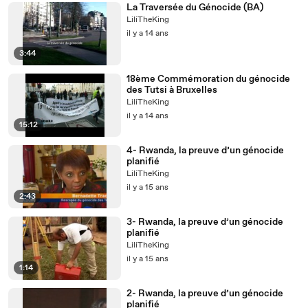
La Traversée du Génocide (BA)
LiliTheKing
il y a 14 ans
3:44
18ème Commémoration du génocide
des Tutsi à Bruxelles
LiliTheKing
il y a 14 ans
15:12
4- Rwanda, la preuve d’un génocide
planifié
LiliTheKing
il y a 15 ans
2:43
3- Rwanda, la preuve d’un génocide
planifié
LiliTheKing
il y a 15 ans
1:14
2- Rwanda, la preuve d’un génocide
planifié