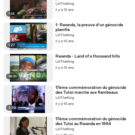
LiliTheKing
il y a 15 ans
1:15
1- Rwanda, la preuve d’un génocide
planifié
LiliTheKing
il y a 15 ans
1:27
Rwanda - Land of a thousand hills
LiliTheKing
il y a 15 ans
18:31
17ème commémoration du génocide
des Tutsi:marche aux flambeaux
LiliTheKing
il y a 15 ans
2:30
17ème commémoration du génocide
des Tutsi au Rwanda en 1994
LiliTheKing