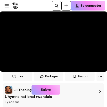
Passer au player
Passer au contenu principal
Se connecter
Like
Partager
Favori
Suivre
LiliTheKing
L'hymne national rwandais
il y a 16 ans