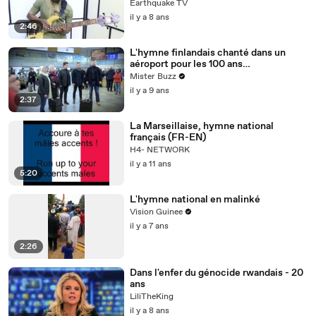
Haitianische Nationalhymne)
Earthquake TV
il y a 8 ans
2:46
L'hymne finlandais chanté dans un
aéroport pour les 100 ans
d'indépendance du pays !
Mister Buzz
il y a 9 ans
2:37
La Marseillaise, hymne national
français (FR-EN)
H4- NETWORK
il y a 11 ans
5:20
L'hymne national en malinké
Vision Guinee
il y a 7 ans
2:26
Dans l'enfer du génocide rwandais - 20
ans
LiliTheKing
il y a 8 ans