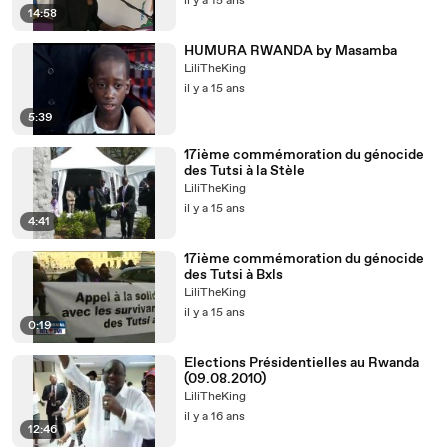
il y a 15 ans
14:58
HUMURA RWANDA by Masamba
LiliTheKing
il y a 15 ans
5:39
17ième commémoration du génocide
des Tutsi à la Stèle
LiliTheKing
il y a 15 ans
4:41
17ième commémoration du génocide
des Tutsi à Bxls
LiliTheKing
il y a 15 ans
0:19
Elections Présidentielles au Rwanda
(09.08.2010)
LiliTheKing
il y a 16 ans
12:46