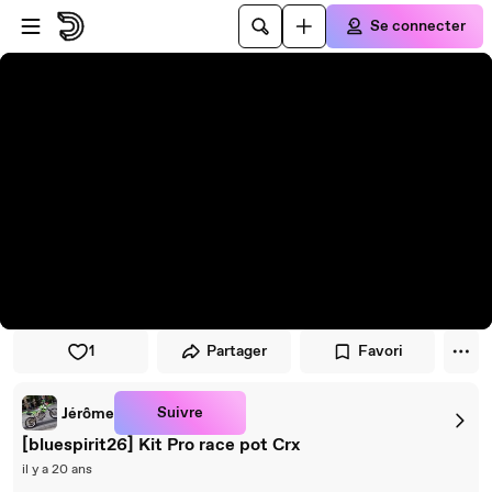
Passer au player
Passer au contenu principal
Se connecter
1
Partager
Favori
Suivre
Jérôme
[bluespirit26] Kit Pro race pot Crx
il y a 20 ans