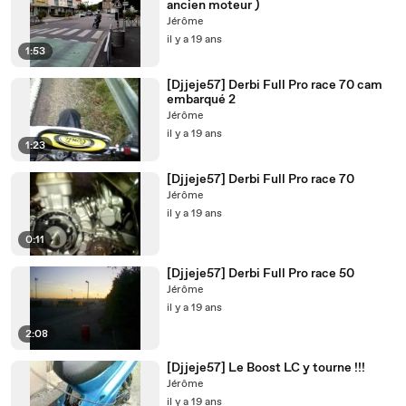
ancien moteur )
Jérôme
il y a 19 ans
1:53
[Djjeje57] Derbi Full Pro race 70 cam
embarqué 2
Jérôme
il y a 19 ans
1:23
[Djjeje57] Derbi Full Pro race 70
Jérôme
il y a 19 ans
0:11
[Djjeje57] Derbi Full Pro race 50
Jérôme
il y a 19 ans
2:08
[Djjeje57] Le Boost LC y tourne !!!
Jérôme
il y a 19 ans