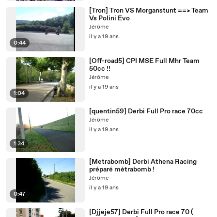
[Tron] Tron VS Morganstunt ==> Team
Vs Polini Evo
Jérôme
il y a 19 ans
0:44
[Off-road5] CPI MSE Full Mhr Team
50cc !!
Jérôme
il y a 19 ans
1:04
[quentin59] Derbi Full Pro race 70cc
Jérôme
il y a 19 ans
1:34
[Metrabomb] Derbi Athena Racing
préparé métrabomb !
Jérôme
il y a 19 ans
0:47
[Djjeje57] Derbi Full Pro race 70 (