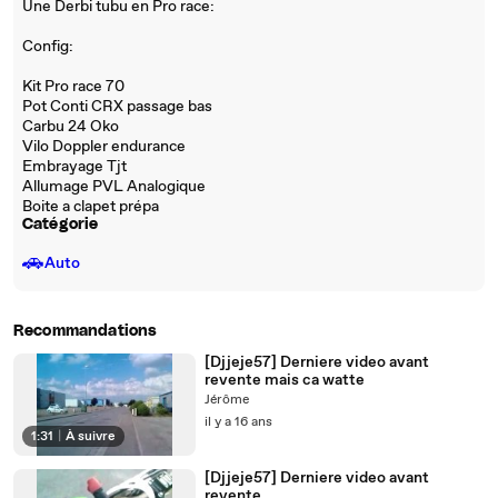
Une Derbi tubu en Pro race:
Config:
Kit Pro race 70
Pot Conti CRX passage bas
Carbu 24 Oko
Vilo Doppler endurance
Embrayage Tjt
Allumage PVL Analogique
Boite a clapet prépa
Catégorie
🚗
Auto
Recommandations
[Djjeje57] Derniere video avant
revente mais ca watte
Jérôme
il y a 16 ans
1:31
|
À suivre
[Djjeje57] Derniere video avant
revente