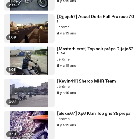
il y a 19 ans
2:17
[Djjeje57] Accel Derbi Full Pro race 70
!
Jérôme
il y a 19 ans
1:09
[Masterblerot] Top noir prépa Djjeje57
!! ^^
Jérôme
il y a 19 ans
1:08
[Kevin411] Sherco MHR Team
Jérôme
il y a 19 ans
0:22
[alexis67] Xp6 Ktm Top gris 85 prépa
Jérôme
il y a 19 ans
0:19