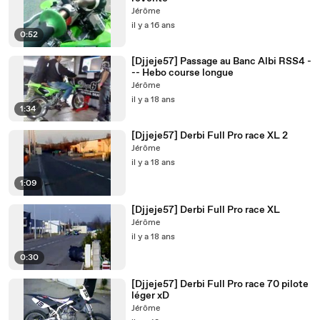
Jérôme
il y a 16 ans
0:52
[Djjeje57] Passage au Banc Albi RSS4 -
-- Hebo course longue
Jérôme
il y a 18 ans
1:34
[Djjeje57] Derbi Full Pro race XL 2
Jérôme
il y a 18 ans
1:09
[Djjeje57] Derbi Full Pro race XL
Jérôme
il y a 18 ans
0:30
[Djjeje57] Derbi Full Pro race 70 pilote
léger xD
Jérôme