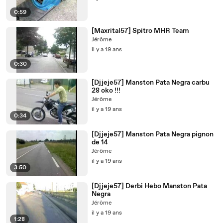
0:59
[Maxrital57] Spitro MHR Team
Jérôme
il y a 19 ans
0:30
[Djjeje57] Manston Pata Negra carbu
28 oko !!!
Jérôme
il y a 19 ans
0:34
[Djjeje57] Manston Pata Negra pignon
de 14
Jérôme
il y a 19 ans
3:50
[Djjeje57] Derbi Hebo Manston Pata
Negra
Jérôme
il y a 19 ans
1:28