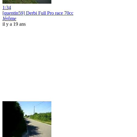
1:34
[quentin59] Derbi Full Pro race 70cc
Jérôme
il y a 19 ans