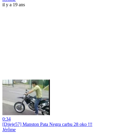
il y a 19 ans
0:34
[Djjeje57] Manston Pata Negra carbu 28 oko !!!
Jérôme