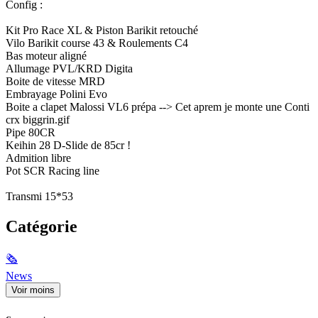
Config :
Kit Pro Race XL & Piston Barikit retouché
Vilo Barikit course 43 & Roulements C4
Bas moteur aligné
Allumage PVL/KRD Digita
Boite de vitesse MRD
Embrayage Polini Evo
Boite a clapet Malossi VL6 prépa --> Cet aprem je monte une Conti
crx biggrin.gif
Pipe 80CR
Keihin 28 D-Slide de 85cr !
Admition libre
Pot SCR Racing line
Transmi 15*53
Catégorie
🗞
News
Voir moins