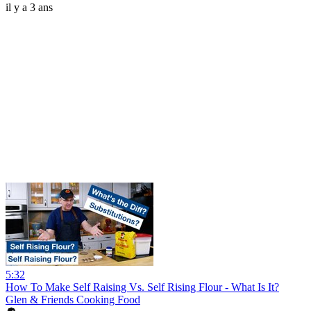
il y a 3 ans
5:32
How To Make Self Raising Vs. Self Rising Flour - What Is It?
Glen & Friends Cooking Food