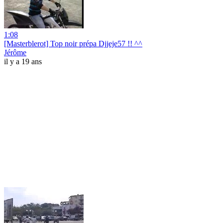
1:08
[Masterblerot] Top noir prépa Djjeje57 !! ^^
Jérôme
il y a 19 ans