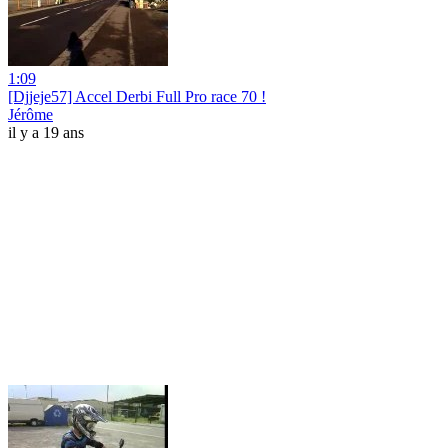
1:09
[Djjeje57] Accel Derbi Full Pro race 70 !
Jérôme
il y a 19 ans