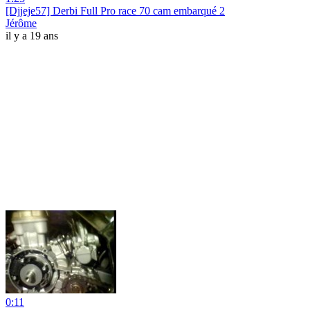
[Djjeje57] Derbi Full Pro race 70 cam embarqué 2
Jérôme
il y a 19 ans
0:11