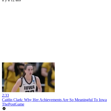
2:33
Caitlin Clark: Why Her Achievements Are So Meaningful To Iowa
ThePostGame