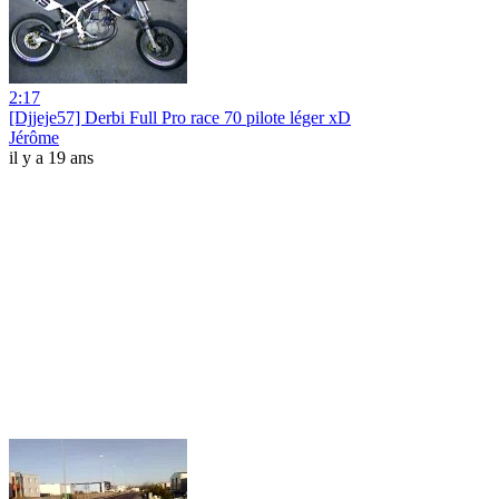
2:17
[Djjeje57] Derbi Full Pro race 70 pilote léger xD
Jérôme
il y a 19 ans