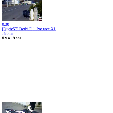
0:30
[Djjeje57] Derbi Full Pro race XL
Jérôme
il y a 18 ans