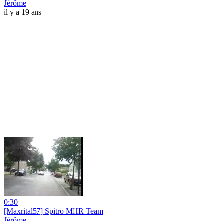
Jérôme
il y a 19 ans
0:30
[Maxrital57] Spitro MHR Team
Jérôme