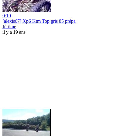
0:19
[alexis67] Xp6 Ktm Top gris 85 prépa
Jérôme
il y a 19 ans