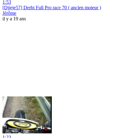
1:53
[Djjeje57] Derbi Full Pro race 70 ( ancien moteur )
Jérôme
il y a 19 ans
1:23