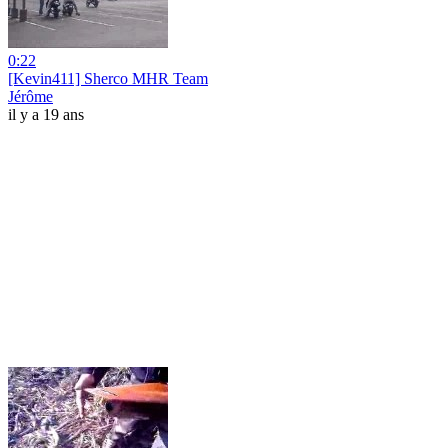
0:22
[Kevin411] Sherco MHR Team
Jérôme
il y a 19 ans