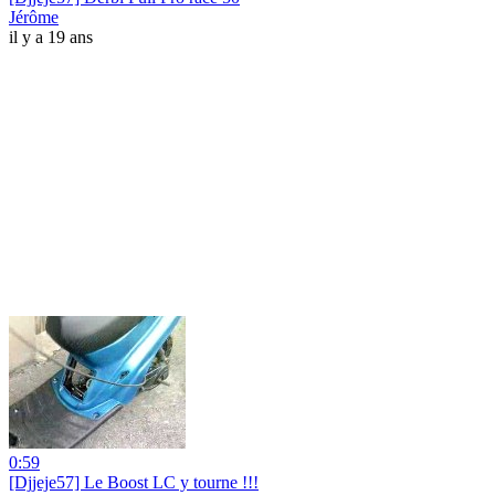
Jérôme
il y a 19 ans
0:59
[Djjeje57] Le Boost LC y tourne !!!