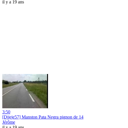
il y a 19 ans
3:50
[Djjeje57] Manston Pata Negra pignon de 14
Jérôme
il y a 19 ans