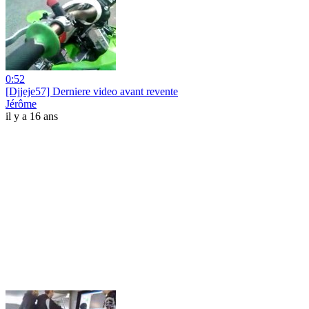
0:52
[Djjeje57] Derniere video avant revente
Jérôme
il y a 16 ans