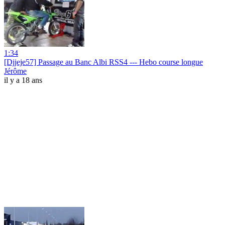
1:34
[Djjeje57] Passage au Banc Albi RSS4 --- Hebo course longue
Jérôme
il y a 18 ans