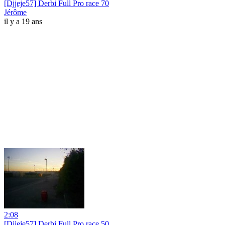
[Djjeje57] Derbi Full Pro race 70
Jérôme
il y a 19 ans
2:08
[Djjeje57] Derbi Full Pro race 50