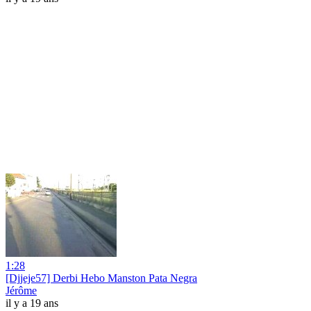
1:28
[Djjeje57] Derbi Hebo Manston Pata Negra
Jérôme
il y a 19 ans