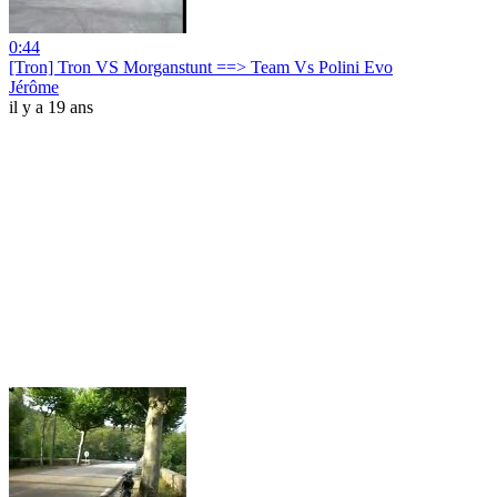
0:44
[Tron] Tron VS Morganstunt ==> Team Vs Polini Evo
Jérôme
il y a 19 ans