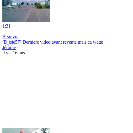
1:31
|
À suivre
[Djjeje57] Derniere video avant revente mais ca watte
Jérôme
il y a 16 ans