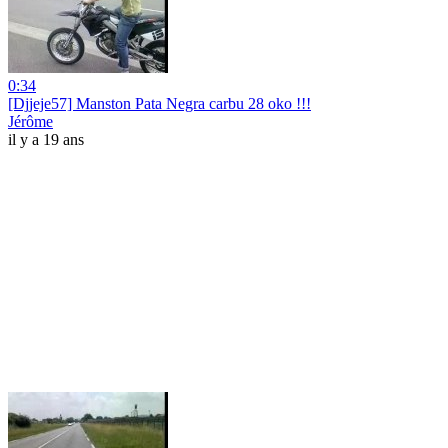
0:34
[Djjeje57] Manston Pata Negra carbu 28 oko !!!
Jérôme
il y a 19 ans