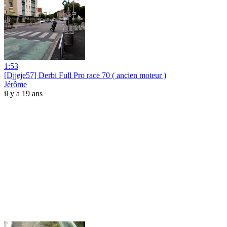
1:53
[Djjeje57] Derbi Full Pro race 70 ( ancien moteur )
Jérôme
il y a 19 ans