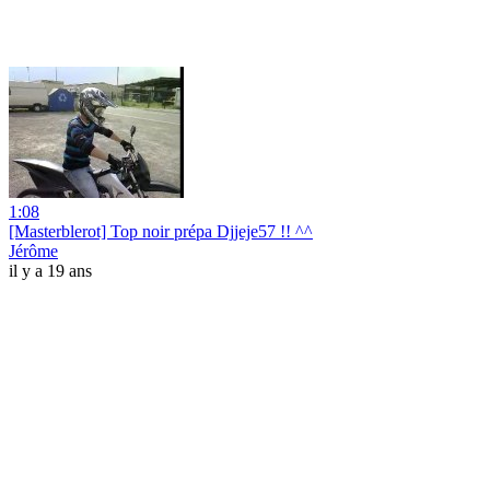
1:08
[Masterblerot] Top noir prépa Djjeje57 !! ^^
Jérôme
il y a 19 ans