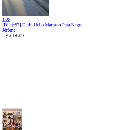
1:28
[Djjeje57] Derbi Hebo Manston Pata Negra
Jérôme
il y a 19 ans