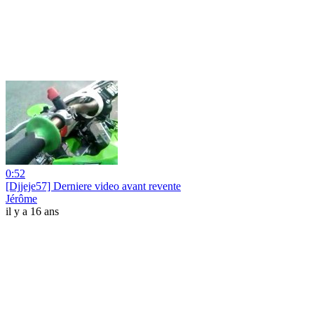
0:52
[Djjeje57] Derniere video avant revente
Jérôme
il y a 16 ans