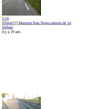
3:50
[Djjeje57] Manston Pata Negra pignon de 14
Jérôme
il y a 19 ans