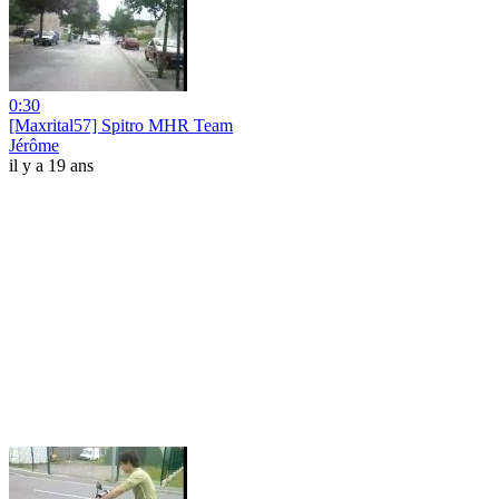
0:30
[Maxrital57] Spitro MHR Team
Jérôme
il y a 19 ans