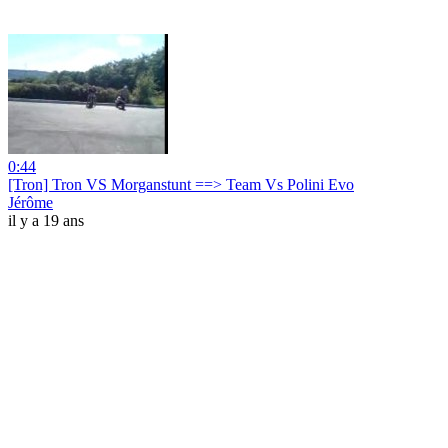
0:44
[Tron] Tron VS Morganstunt ==> Team Vs Polini Evo
Jérôme
il y a 19 ans