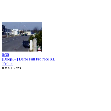
0:30
[Djjeje57] Derbi Full Pro race XL
Jérôme
il y a 18 ans