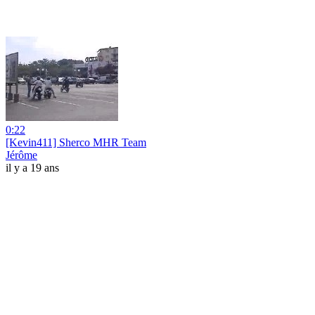
0:22
[Kevin411] Sherco MHR Team
Jérôme
il y a 19 ans