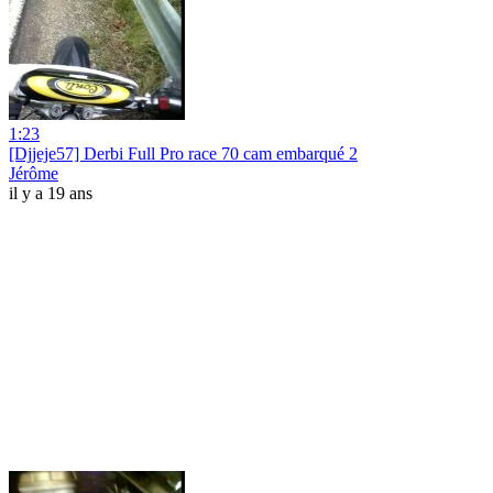
1:23
[Djjeje57] Derbi Full Pro race 70 cam embarqué 2
Jérôme
il y a 19 ans