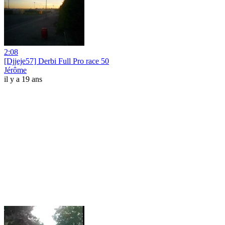
2:08
[Djjeje57] Derbi Full Pro race 50
Jérôme
il y a 19 ans