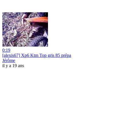
0:19
[alexis67] Xp6 Ktm Top gris 85 prépa
Jérôme
il y a 19 ans