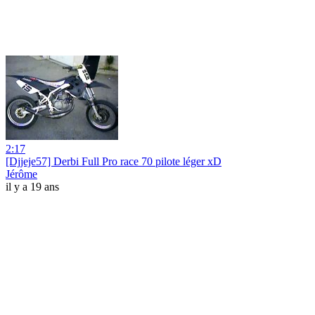
2:17
[Djjeje57] Derbi Full Pro race 70 pilote léger xD
Jérôme
il y a 19 ans