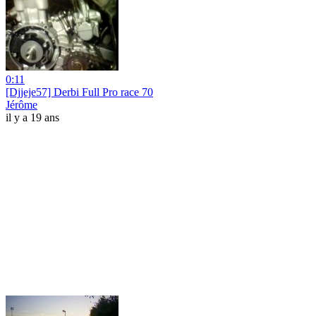
0:11
[Djjeje57] Derbi Full Pro race 70
Jérôme
il y a 19 ans