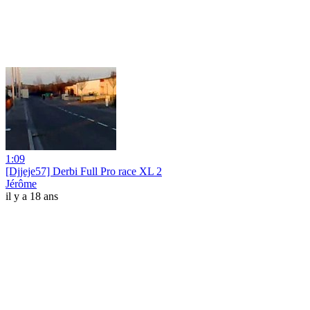
1:09
[Djjeje57] Derbi Full Pro race XL 2
Jérôme
il y a 18 ans