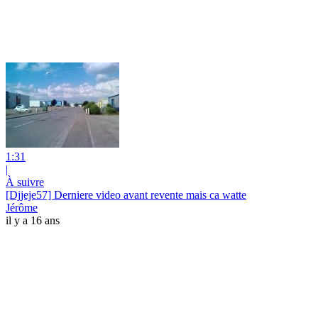
1:31
|
À suivre
[Djjeje57] Derniere video avant revente mais ca watte
Jérôme
il y a 16 ans