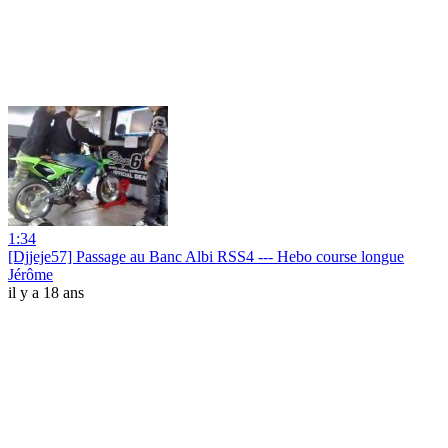
1:34
[Djjeje57] Passage au Banc Albi RSS4 --- Hebo course longue
Jérôme
il y a 18 ans