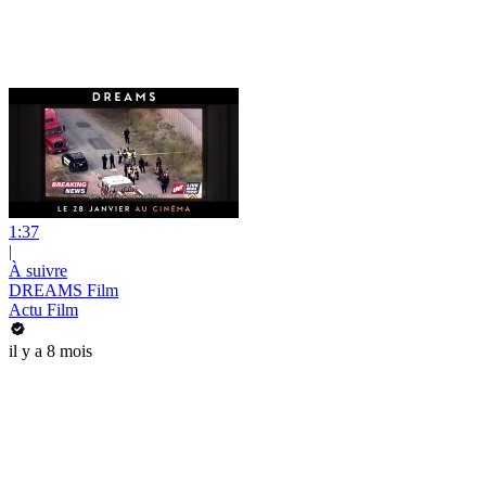
1:37
|
À suivre
DREAMS Film
Actu Film
il y a 8 mois