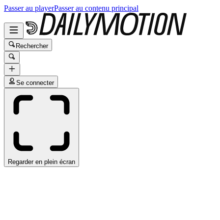
Passer au player
Passer au contenu principal
Rechercher
Se connecter
Regarder en plein écran