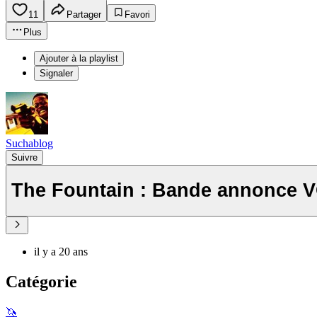
11
Partager
Favori
Plus
Ajouter à la playlist
Signaler
Suchablog
Suivre
The Fountain : Bande annonce 
il y a 20 ans
Catégorie
🦄