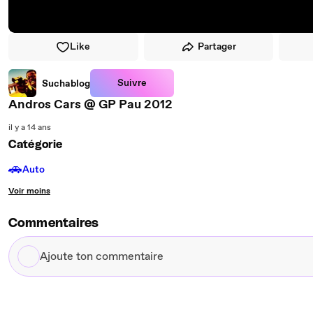
Like
Partager
Suivre
Suchablog
Andros Cars @ GP Pau 2012
il y a 14 ans
Catégorie
🚗
Auto
Voir moins
Commentaires
Ajoute
ton
commentaire