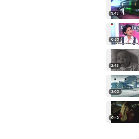
3:43
0:50
2:45
3:00
0:42