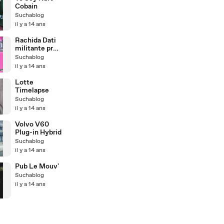
Cobain
Suchablog
il y a 14 ans
Rachida Dati
militante pro
cannabis pour
Suchablog
l'UMP
il y a 14 ans
Lotte
Timelapse
Suchablog
il y a 14 ans
Volvo V60
Plug-in Hybrid
Suchablog
il y a 14 ans
Pub Le Mouv'
Suchablog
il y a 14 ans