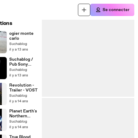
Se connecter
tions
ogier monte
carlo
Suchablog
il y a 13 ans
Suchablog /
Pub Sony
Xperia Z
Suchablog
il y a 13 ans
Revolution -
Trailer - VOST
Suchablog
il y a 14 ans
Planet Earth's
Northern
Hemisphere
Suchablog
il y a 14 ans
True Blood