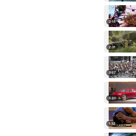
2:15
2:31
3:57
5:20
1:32