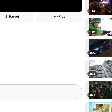
1:32
Favori
Plus
1:39
2:02
2:25
2:31