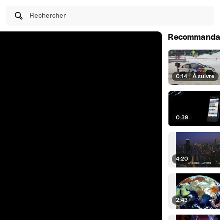
Rechercher
Recommanda
0:14
|
À suivre
0:39
4:20
2:43