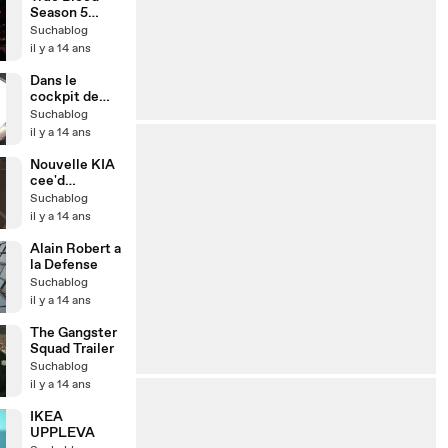
Season 5
Trailer
Suchablog
il y a 14 ans
Dans le
cockpit de
Franck
Suchablog
Lagorce -
il y a 14 ans
Andros
Electrique
Nouvelle KIA
cee'd
Présentation
Suchablog
officielle
il y a 14 ans
Alain Robert a
la Defense
Suchablog
il y a 14 ans
The Gangster
Squad Trailer
Suchablog
il y a 14 ans
IKEA
UPPLEVA