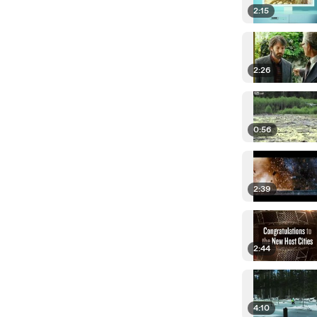
2:15
2:26
0:56
2:39
2:44
4:10