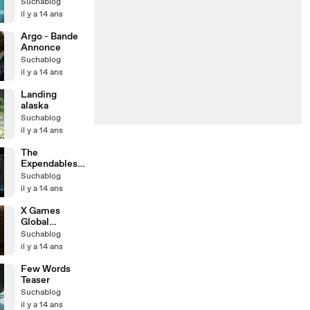
Suchablog
il y a 14 ans
Argo - Bande
Annonce
Suchablog
il y a 14 ans
Landing
alaska
Suchablog
il y a 14 ans
The
Expendables 2
Trailer
Suchablog
il y a 14 ans
X Games
Global
Expansion
Suchablog
Announceme
il y a 14 ans
nt
Few Words
Teaser
Suchablog
il y a 14 ans