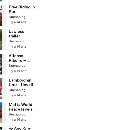
Free Riding in
Rio
Suchablog
il y a 14 ans
Lawless
trailer
Suchablog
il y a 14 ans
Alfonso
Ribeiro --
LEADER of
Suchablog
'Carlton
il y a 14 ans
Dance'
Lamborghini
Urus - Unveil
Suchablog
il y a 14 ans
Metta World
Peace levels
James Harden
Suchablog
with elbow
il y a 14 ans
Yo Soy Kurt