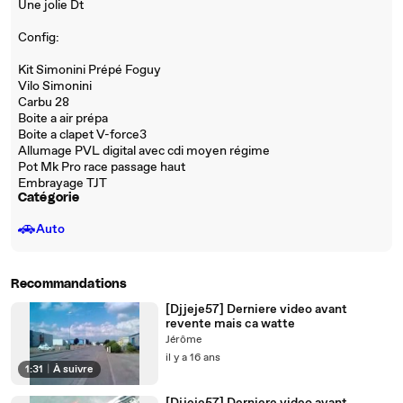
Une jolie Dt
Config:
Kit Simonini Prépé Foguy
Vilo Simonini
Carbu 28
Boite a air prépa
Boite a clapet V-force3
Allumage PVL digital avec cdi moyen régime
Pot Mk Pro race passage haut
Embrayage TJT
Catégorie
🚗
Auto
Recommandations
[Djjeje57] Derniere video avant
revente mais ca watte
Jérôme
il y a 16 ans
1:31
|
À suivre