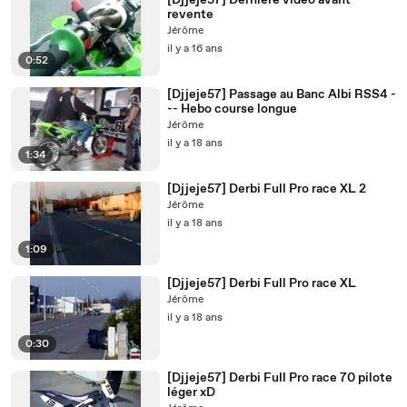
[Djjeje57] Derniere video avant
revente
Jérôme
il y a 16 ans
0:52
[Djjeje57] Passage au Banc Albi RSS4 -
-- Hebo course longue
Jérôme
il y a 18 ans
1:34
[Djjeje57] Derbi Full Pro race XL 2
Jérôme
il y a 18 ans
1:09
[Djjeje57] Derbi Full Pro race XL
Jérôme
il y a 18 ans
0:30
[Djjeje57] Derbi Full Pro race 70 pilote
léger xD