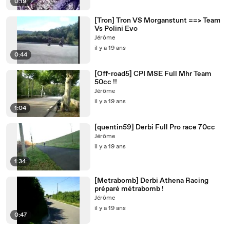
0:19
[Tron] Tron VS Morganstunt ==> Team
Vs Polini Evo
Jérôme
il y a 19 ans
0:44
[Off-road5] CPI MSE Full Mhr Team
50cc !!
Jérôme
il y a 19 ans
1:04
[quentin59] Derbi Full Pro race 70cc
Jérôme
il y a 19 ans
1:34
[Metrabomb] Derbi Athena Racing
préparé métrabomb !
Jérôme
il y a 19 ans
0:47