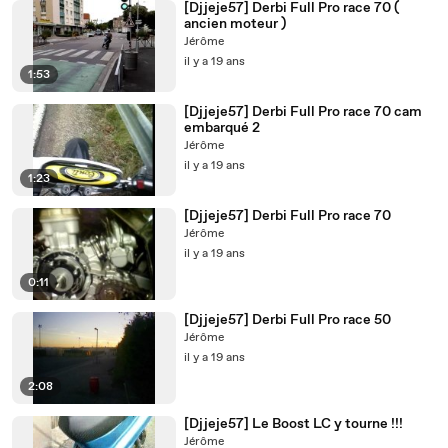
[Djjeje57] Derbi Full Pro race 70 (
ancien moteur )
Jérôme
il y a 19 ans
1:53
[Djjeje57] Derbi Full Pro race 70 cam
embarqué 2
Jérôme
il y a 19 ans
1:23
[Djjeje57] Derbi Full Pro race 70
Jérôme
il y a 19 ans
0:11
[Djjeje57] Derbi Full Pro race 50
Jérôme
il y a 19 ans
2:08
[Djjeje57] Le Boost LC y tourne !!!
Jérôme