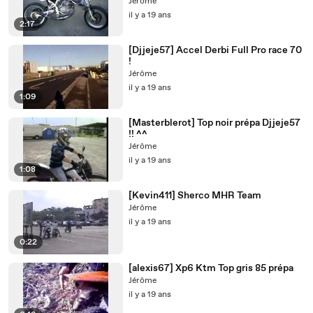
Jérôme
il y a 19 ans
2:17
[Djjeje57] Accel Derbi Full Pro race 70
!
Jérôme
il y a 19 ans
1:09
[Masterblerot] Top noir prépa Djjeje57
!! ^^
Jérôme
il y a 19 ans
1:08
[Kevin411] Sherco MHR Team
Jérôme
il y a 19 ans
0:22
[alexis67] Xp6 Ktm Top gris 85 prépa
Jérôme
il y a 19 ans