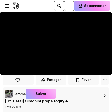
Passer au player
Passer au contenu principal
Se connecter
1
Partager
Favori
Suivre
Jérôme
[Dt-Rafal] Simonini prépa foguy 4
il y a 20 ans