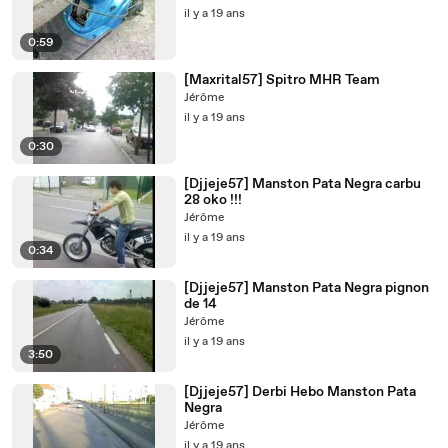
il y a 19 ans
0:59
[Maxrital57] Spitro MHR Team
Jérôme
il y a 19 ans
0:30
[Djjeje57] Manston Pata Negra carbu
28 oko !!!
Jérôme
il y a 19 ans
0:34
[Djjeje57] Manston Pata Negra pignon
de 14
Jérôme
il y a 19 ans
3:50
[Djjeje57] Derbi Hebo Manston Pata
Negra
Jérôme
il y a 19 ans