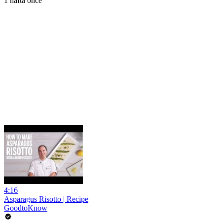
1 hafta önce
4:16
Asparagus Risotto | Recipe
GoodtoKnow