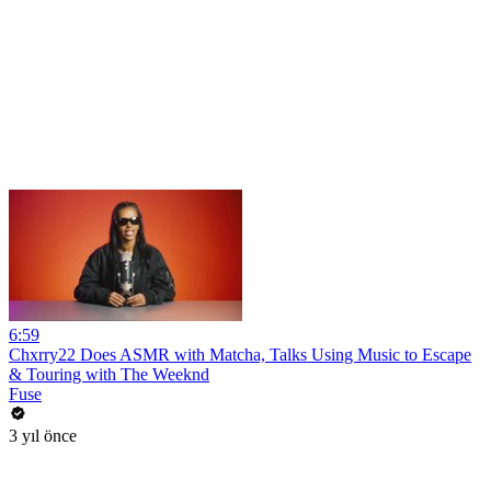
6:59
Chxrry22 Does ASMR with Matcha, Talks Using Music to Escape
& Touring with The Weeknd
Fuse
3 yıl önce