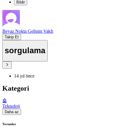
Bildir
Beyaz Nokta Gelişim Vakfı
Takip Et
sorgulama
14 yıl önce
Kategori
🤖
Teknoloji
Daha az
Yorumlar