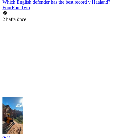
Which English defender has the best record v Haaland?
FourFourTwo
2 hafta önce
0:41