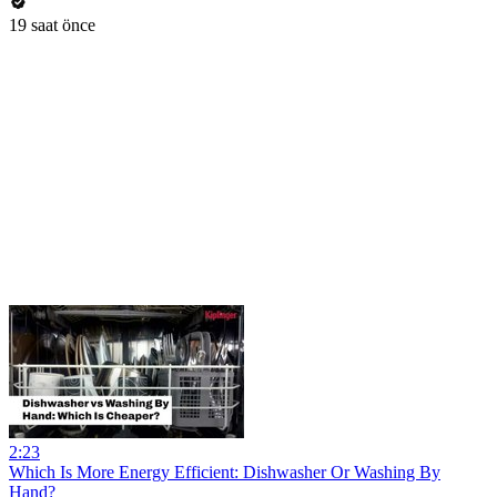
19 saat önce
2:23
Which Is More Energy Efficient: Dishwasher Or Washing By
Hand?