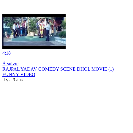
4:18
|
À suivre
RAJPAL YADAV COMEDY SCENE DHOL MOVIE (1)
FUNNY VIDEO
il y a 9 ans