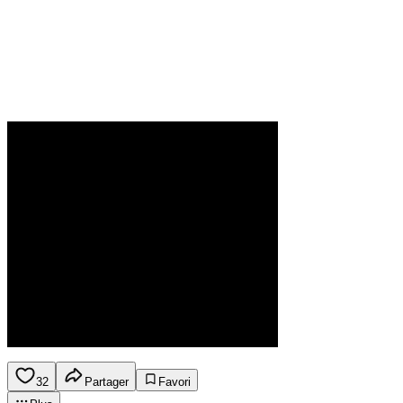
32
Partager
Favori