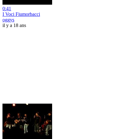
0:41
I Voci Fiumorbacci
oggys
il y a 18 ans