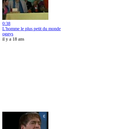
0:38
L'homme le plus petit du monde
oggys
il y a 18 ans