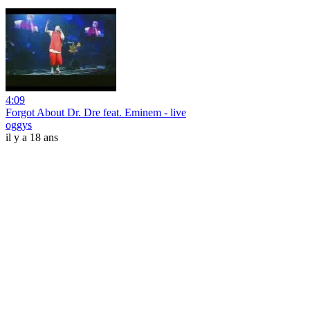
4:09
Forgot About Dr. Dre feat. Eminem - live
oggys
il y a 18 ans