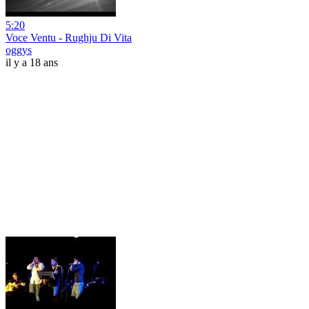
5:20
Voce Ventu - Rughju Di Vita
oggys
il y a 18 ans