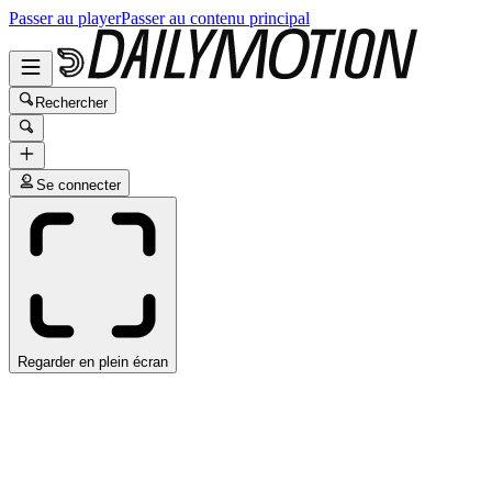
Passer au player
Passer au contenu principal
Rechercher
Se connecter
Regarder en plein écran