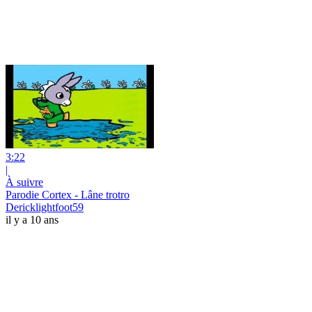
3:22
|
À suivre
Parodie Cortex - Lâne trotro
Dericklightfoot59
il y a 10 ans