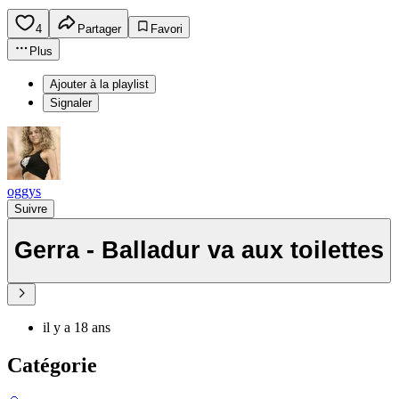
4
Partager
Favori
Plus
Ajouter à la playlist
Signaler
oggys
Suivre
Gerra - Balladur va aux toilettes
il y a 18 ans
Catégorie