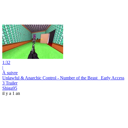
1:32
|
À suivre
Unlawful & Anarchic Control - Number of the Beast_ Early Access
3 Trailer
Shiga95
il y a 1 an