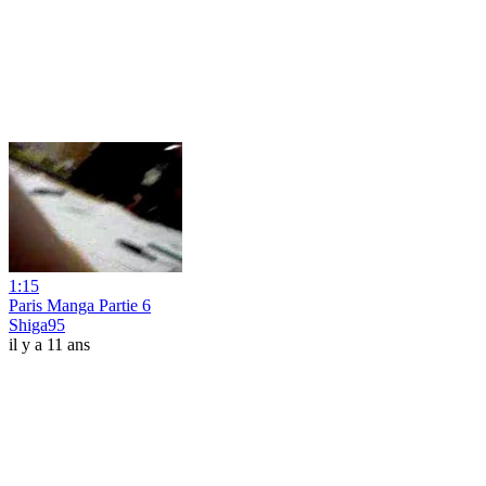
1:15
Paris Manga Partie 6
Shiga95
il y a 11 ans