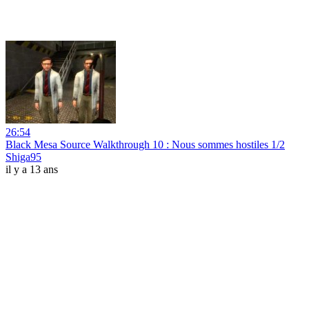
26:54
Black Mesa Source Walkthrough 10 : Nous sommes hostiles 1/2
Shiga95
il y a 13 ans