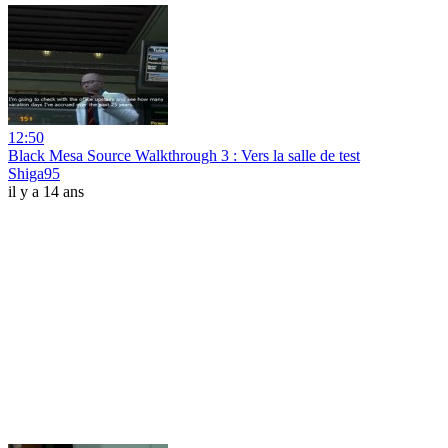
12:50
Black Mesa Source Walkthrough 3 : Vers la salle de test
Shiga95
il y a 14 ans