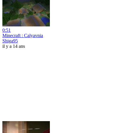
0:51
Minecraft : Calyavnia
Shiga95
il y a 14 ans