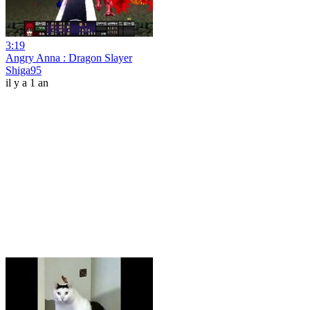
3:19
Angry Anna : Dragon Slayer
Shiga95
il y a 1 an