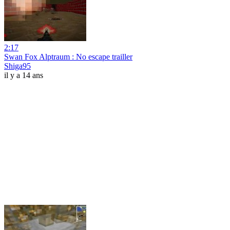
2:17
Swan Fox Alptraum : No escape trailler
Shiga95
il y a 14 ans