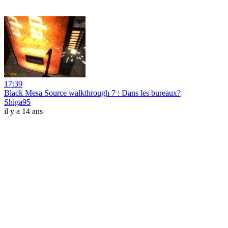
17:39
Black Mesa Source walkthrough 7 : Dans les bureaux?
Shiga95
il y a 14 ans