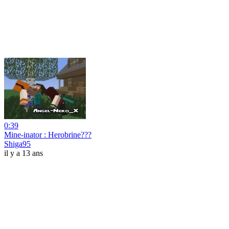
0:39
Mine-inator : Herobrine???
Shiga95
il y a 13 ans