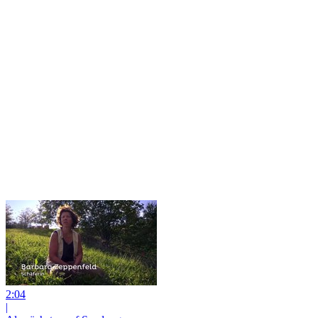
2:04
|