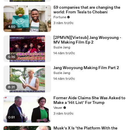
59 companies that are changing the
world: From Tesla to Chobani
Fortune
3 năm trước
4:50
[2PMVN][Vietsub] Jang Wooyoung -
MV Making Film Ep 2
Suzie Jang
14 năm trước
5:35
Jang Wooyoung Making Film Part 2
Suzie Jang
14 năm trước
6:31
Former Aide Claims She Was Asked to
Make a ‘Hit List’ For Trump
Veuer
3 năm trước
0:51
Musk’s X Is ‘the Platform With the