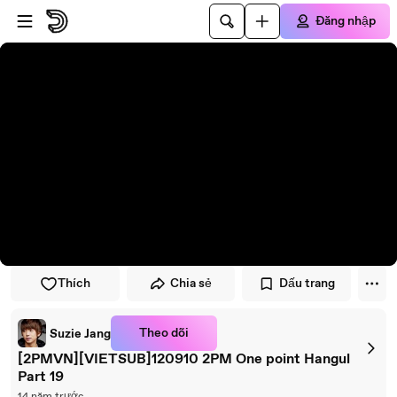
Đi đến trình phát
Đi đến nội dung chính
Đăng nhập
Thích
Chia sẻ
Dấu trang
Theo dõi
Suzie Jang
[2PMVN][VIETSUB]120910 2PM One point Hangul
Part 19