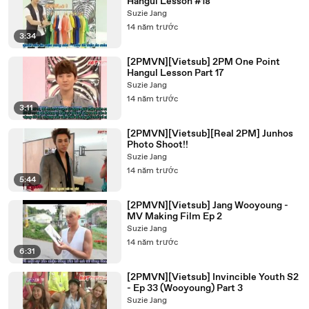
Hangul Lesson #18
Suzie Jang
14 năm trước
3:34
[2PMVN][Vietsub] 2PM One Point
Hangul Lesson Part 17
Suzie Jang
14 năm trước
3:11
[2PMVN][Vietsub][Real 2PM] Junhos
Photo Shoot!!
Suzie Jang
14 năm trước
5:44
[2PMVN][Vietsub] Jang Wooyoung -
MV Making Film Ep 2
Suzie Jang
14 năm trước
6:31
[2PMVN][Vietsub] Invincible Youth S2
- Ep 33 (Wooyoung) Part 3
Suzie Jang