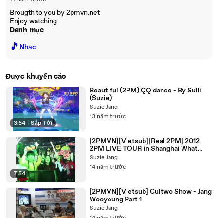
14 năm trước
Brougth to you by 2pmvn.net
Enjoy watching
Danh mục
🎵
Nhạc
Được khuyến cáo
Beautiful (2PM) QQ dance - By Sulli
(Suzie)
Suzie Jang
13 năm trước
3:54
|
Sắp Tới
[2PMVN][Vietsub][Real 2PM] 2012
2PM LIVE TOUR in Shanghai What
Time Is It Episode
Suzie Jang
14 năm trước
7:54
[2PMVN][Vietsub] Cultwo Show - Jang
Wooyoung Part 1
Suzie Jang