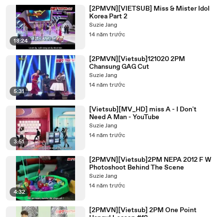
[2PMVN][VIETSUB] Miss & Mister Idol
Korea Part 2
Suzie Jang
14 năm trước
18:24
[2PMVN][Vietsub]121020 2PM
Chansung GAG Cut
Suzie Jang
14 năm trước
5:31
[Vietsub][MV_HD] miss A - I Don't
Need A Man - YouTube
Suzie Jang
14 năm trước
3:51
[2PMVN][Vietsub]2PM NEPA 2012 F W
Photoshoot Behind The Scene
Suzie Jang
14 năm trước
4:32
[2PMVN][Vietsub] 2PM One Point