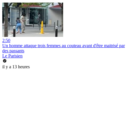
2:50
Un homme attaque trois femmes au couteau avant d'être maitrisé par
des passants
Le Parisien
il y a 13 heures