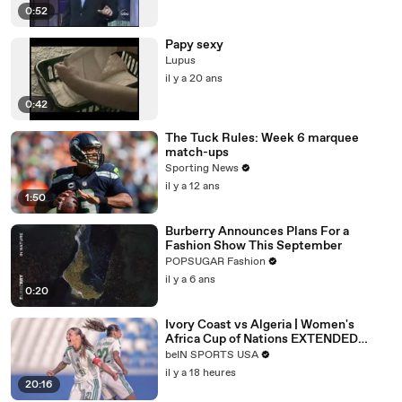
0:52
Papy sexy
Lupus
il y a 20 ans
0:42
The Tuck Rules: Week 6 marquee
match-ups
Sporting News
il y a 12 ans
1:50
Burberry Announces Plans For a
Fashion Show This September
POPSUGAR Fashion
il y a 6 ans
0:20
Ivory Coast vs Algeria | Women's
Africa Cup of Nations EXTENDED
HIGHLIGHT |
beIN SPORTS USA
08/08/2026|beINSportsUSA
il y a 18 heures
20:16