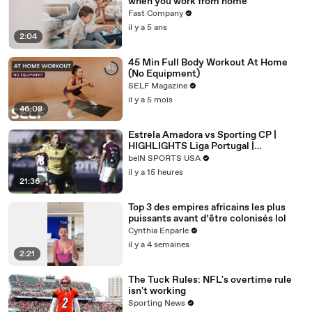
when you work from home
Fast Company
il y a 5 ans
2:04
45 Min Full Body Workout At Home
(No Equipment)
SELF Magazine
il y a 5 mois
46:08
Estrela Amadora vs Sporting CP |
HIGHLIGHTS Liga Portugal |
08/08/2026 | beIN SPORTS USA
beIN SPORTS USA
il y a 15 heures
21:36
Top 3 des empires africains les plus
puissants avant d’être colonisés lol
Cynthia Enparle
il y a 4 semaines
2:21
The Tuck Rules: NFL's overtime rule
isn't working
Sporting News