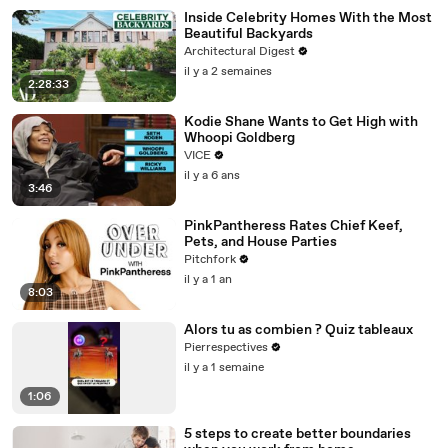
Inside Celebrity Homes With the Most
Beautiful Backyards
Architectural Digest
il y a 2 semaines
2:28:33
Kodie Shane Wants to Get High with
Whoopi Goldberg
VICE
il y a 6 ans
3:46
PinkPantheress Rates Chief Keef,
Pets, and House Parties
Pitchfork
il y a 1 an
8:03
Alors tu as combien ? Quiz tableaux
Pierrespectives
il y a 1 semaine
1:06
5 steps to create better boundaries