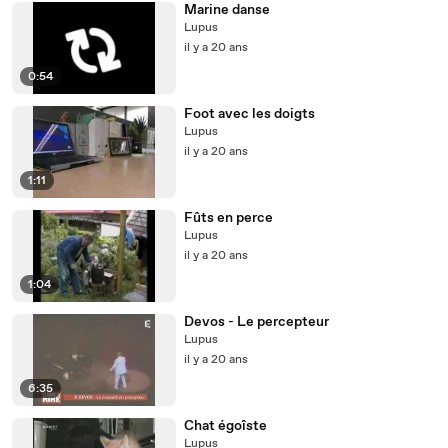
Marine danse
Lupus
il y a 20 ans
0:54
Foot avec les doigts
Lupus
il y a 20 ans
1:11
Fûts en perce
Lupus
il y a 20 ans
1:04
Devos - Le percepteur
Lupus
il y a 20 ans
6:35
Chat égoîste
Lupus