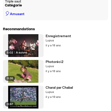
Triple saut
Catégorie
🎈
Amusant
Recommandations
Enregistrement
Lupus
il y a 18 ans
5:02
|
À suivre
Photoréci2
Lupus
il y a 18 ans
0:35
Charal par Chabal
Lupus
il y a 19 ans
0:57