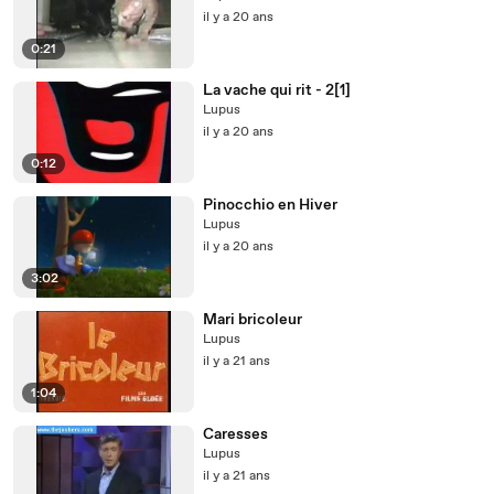
il y a 20 ans
0:21
La vache qui rit - 2[1]
Lupus
il y a 20 ans
0:12
Pinocchio en Hiver
Lupus
il y a 20 ans
3:02
Mari bricoleur
Lupus
il y a 21 ans
1:04
Caresses
Lupus
il y a 21 ans