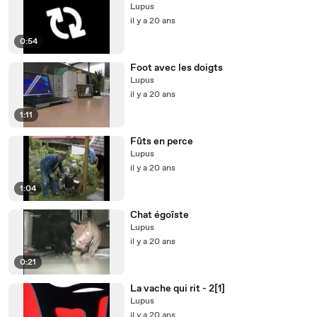
Lupus
il y a 20 ans
0:54
Foot avec les doigts
Lupus
il y a 20 ans
1:11
Fûts en perce
Lupus
il y a 20 ans
1:04
Chat égoîste
Lupus
il y a 20 ans
0:21
La vache qui rit - 2[1]
Lupus
il y a 20 ans