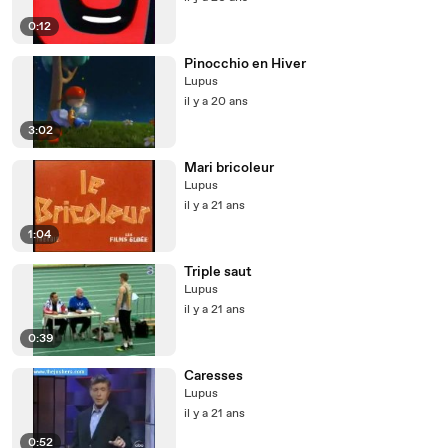
0:12
Pinocchio en Hiver
Lupus
il y a 20 ans
3:02
Mari bricoleur
Lupus
il y a 21 ans
1:04
Triple saut
Lupus
il y a 21 ans
0:39
Caresses
Lupus
il y a 21 ans
0:52