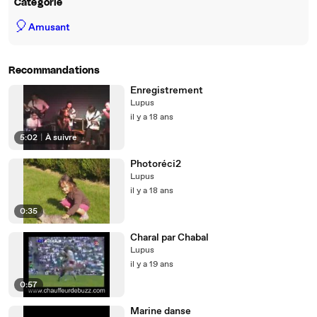
Catégorie
🎈
Amusant
Recommandations
Enregistrement
Lupus
il y a 18 ans
5:02
|
À suivre
Photoréci2
Lupus
il y a 18 ans
0:35
Charal par Chabal
Lupus
il y a 19 ans
0:57
Marine danse