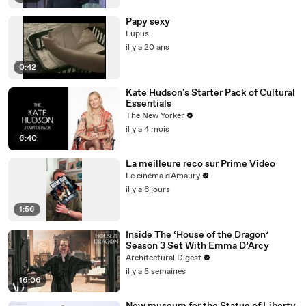
Papy sexy
Lupus
il y a 20 ans
0:42
Kate Hudson's Starter Pack of Cultural
Essentials
The New Yorker
il y a 4 mois
6:40
La meilleure reco sur Prime Video
Le cinéma d'Amaury
il y a 6 jours
1:56
Inside The ‘House of the Dragon’
Season 3 Set With Emma D’Arcy
Architectural Digest
il y a 5 semaines
16:06