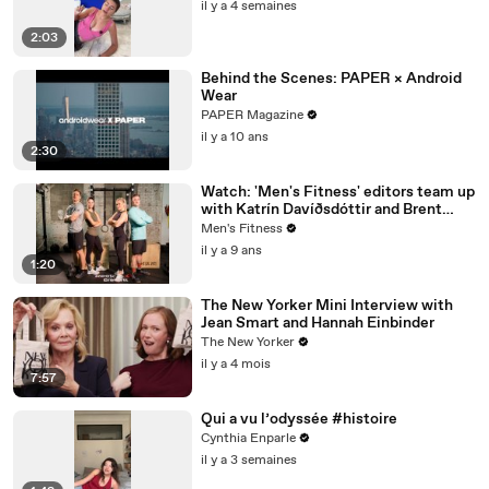
il y a 4 semaines
2:03
Behind the Scenes: PAPER × Android
Wear
PAPER Magazine
il y a 10 ans
2:30
Watch: 'Men's Fitness' editors team up
with Katrín Davíðsdóttir and Brent
Fikowski to test the Reebok CrossFit
Men's Fitness
Nano 8
il y a 9 ans
1:20
The New Yorker Mini Interview with
Jean Smart and Hannah Einbinder
The New Yorker
il y a 4 mois
7:57
Qui a vu l’odyssée #histoire
Cynthia Enparle
il y a 3 semaines