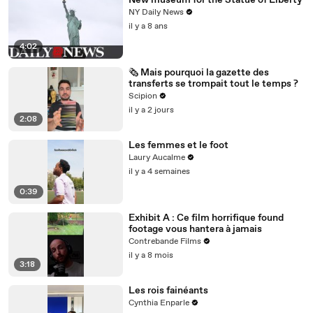
New museum for the Statue of Liberty
NY Daily News
il y a 8 ans
4:02
🗞️ Mais pourquoi la gazette des
transferts se trompait tout le temps ?
Scipion
il y a 2 jours
2:08
Les femmes et le foot
Laury Aucalme
il y a 4 semaines
0:39
Exhibit A : Ce film horrifique found
footage vous hantera à jamais
Contrebande Films
il y a 8 mois
3:18
Les rois fainéants
Cynthia Enparle