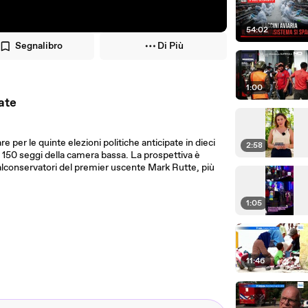
54:02
Segnalibro
Di Più
1:00
pate
re per le quinte elezioni politiche anticipate in dieci
2:58
 i 150 seggi della camera bassa. La prospettiva è
ralconservatori del premier uscente Mark Rutte, più
1:05
11:46