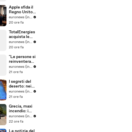
tre leoni nello
zoo Tama di
Apple sfida il
Tokyo
Regno Unito
sui dati
euronews (in Italiano)
criptati: è
20 ore fa
battaglia
legale sulla
TotalEnergies
privacy
acquista le
attività
euronews (in Italiano)
eoliche e
20 ore fa
solari di Shell
in Europa
"Le persone si
reinventerann
o": il sarto
euronews (in Italiano)
portoghese
21 ore fa
mantiene viva
tradizione
I segreti del
degli abiti su
deserto: nei
misura
paesaggi
euronews (in Italiano)
antichi e nelle
21 ore fa
tradizioni vive
dell'Uzbekista
Grecia, maxi
n
incendio: i
vigili del
euronews (in Italiano)
fuoco
22 ore fa
combattono
le fiamme
Le notizie del