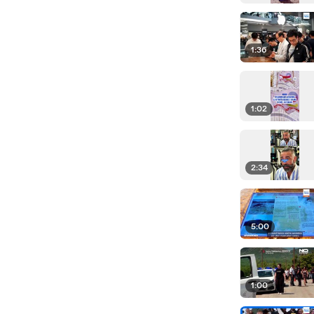
1:36
1:02
2:34
5:00
1:00