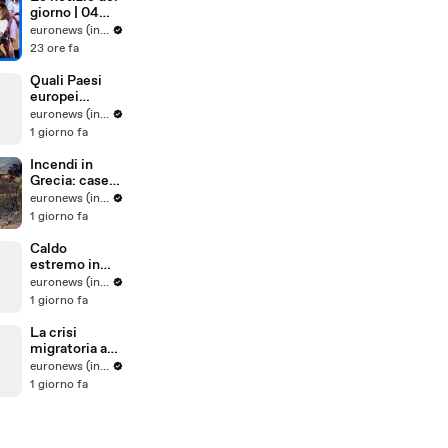
spinte dal
giorno | 04
vento
agosto 2026 -
euronews (in Italiano)
Pomeridiane
23 ore fa
Quali Paesi
europei
sostengono
euronews (in Italiano)
maggiorment
1 giorno fa
e l'adesione
dell'Ucraina
Incendi in
all'Ue?
Grecia: case
distrutte e
euronews (in Italiano)
auto bruciate
1 giorno fa
a Porto
Germeno
Caldo
estremo in
Europa
euronews (in Italiano)
meridionale:
1 giorno fa
allerta per
fumi tossici in
La crisi
Spagna,
migratoria a
Francia ferma
Ceuta porta la
euronews (in Italiano)
reattori
tensione in
1 giorno fa
strada tra
proteste e
critiche al
governo