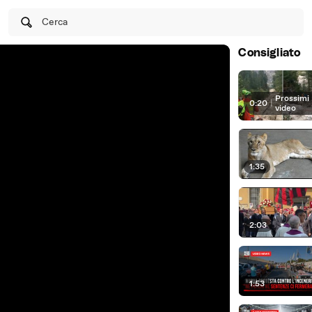
Cerca
Consigliato
Prossimi
0:20
|
video
1:35
2:03
1:53