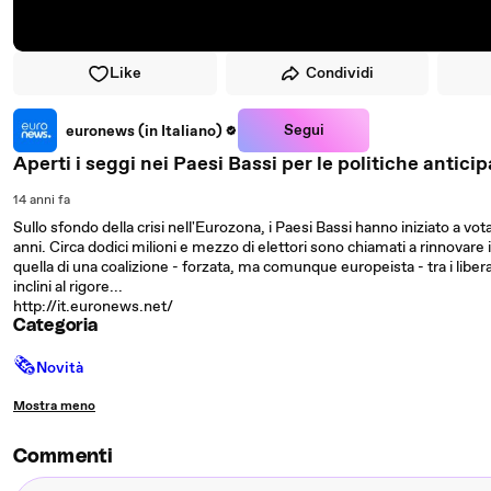
Like
Condividi
Segui
euronews (in Italiano)
Aperti i seggi nei Paesi Bassi per le politiche antici
14 anni fa
Sullo sfondo della crisi nell'Eurozona, i Paesi Bassi hanno iniziato a vota
anni. Circa dodici milioni e mezzo di elettori sono chiamati a rinnovare
quella di una coalizione - forzata, ma comunque europeista - tra i libe
inclini al rigore...
http://it.euronews.net/
Categoria
🗞
Novità
Mostra meno
Commenti