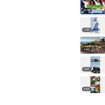
11:42
1:30
1:00
1:07
1:23