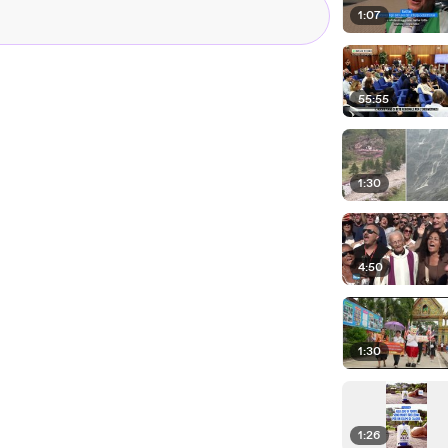
1:07
55:55
1:30
4:50
1:30
1:26