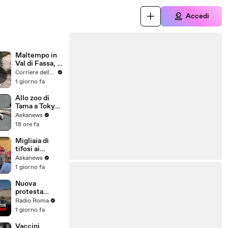
Accedi
Maltempo in
Val di Fassa, il
video dei
Corriere della Sera
soccorsi:
1 giorno fa
escursionisti
evacuati tra
Allo zoo di
frane e
Tama a Tokyo
torrenti in
morte tre
Askanews
piena
leonesse,
18 ore fa
forse per
colpo di
Migliaia di
calore
tifosi ai
funerali di
Askanews
Baresi: "Ciao
1 giorno fa
Capitano"
Nuova
protesta
contro
Radio Roma
l'inceneritore
1 giorno fa
di Santa
Palomba: "Né
Vaccini