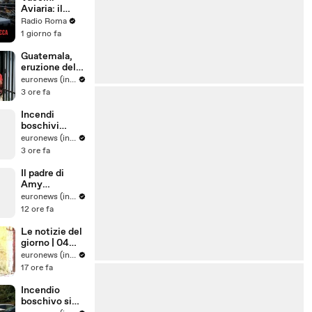
poteri né
Aviaria: il
sentenze ci
mondo
Radio Roma
fermeranno!"
antisistema si
1 giorno fa
spacca
Guatemala,
eruzione del
vulcano
euronews (in Italiano)
Fuego:
3 ore fa
evacuate
centinaia di
Incendi
persone
boschivi
nell'Ue:
euronews (in Italiano)
divario tra
3 ore fa
prevenzione e
risposta alle
Il padre di
emergenze
Amy
Winehouse è
euronews (in Italiano)
stato
12 ore fa
condannato a
pagare quasi
Le notizie del
un milione di
giorno | 04
sterline alle
agosto 2026 -
euronews (in Italiano)
amiche
Serale
17 ore fa
Incendio
boschivo si