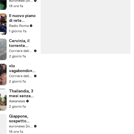
estende in
euronews (in Italiano)
una riserva
18 ore fa
naturale nel
sud dei Paesi
Il nuovo piano
Bassi
di rete
regionale per
Radio Roma
l’Endometrios
1 giorno fa
i
Cervinia, il
torrente
esonda e dalla
Corriere della Sera
montagna
2 giorni fa
scende un
muro d'acqua:
«Io
il video del
vagabondo»
nubifragio
risuona per
Corriere della Sera
don Mazzi: il
2 giorni fa
saluto dei suoi
ragazzi in
Thailandia, 3
piazza
mesi senza
Sant'Ambrogi
alcol: in un
Askanews
o
tempio un
2 giorni fa
voto che
cambia la vita
Giappone,
sospetto
colpo di
euronews (in Italiano)
calore uccide
18 ore fa